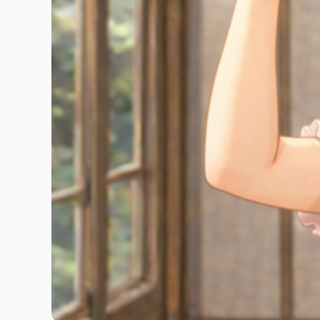
ถ้าใช่ ต้องรู้จัก Ak-Suu Traverse Trek ในคีร์กีซสถา
รกกิ้ง 110 กิโลเมตรที่พาเราข้ามเทือกเขาเทียนชาน (T
จากหมู่บ้านเล็กๆ ชื่อ Jyrgalan ไปจนถึงรีสอร์ทธรรมช