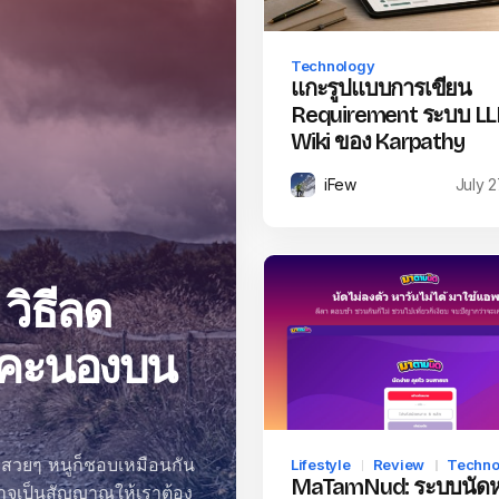
Technology
แกะรูปแบบการเขียน
Requirement ระบบ L
Wiki ของ Karpathy
iFew
July 2
 วิธีลด
้าคะนองบน
ำสวยๆ หนูก็ชอบเหมือนกัน
Lifestyle
Review
Techno
MaTamNud: ระบบนัด
อาจเป็นสัญญาณให้เราต้อง