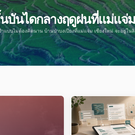
นไดกลางฤดูฝนที่แม่แจ่ม
องคิดนาน บ้านป่าบงเปียงที่แม่แจ่ม เชียงใหม่ จะอยู่ในลิสต์แรกๆ เล