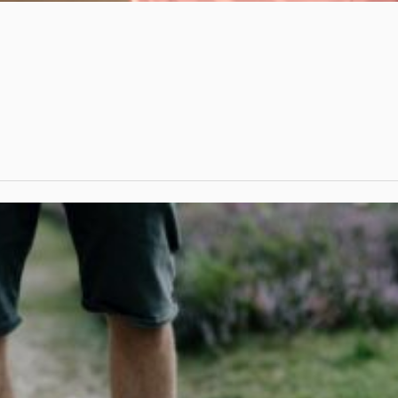
lt กับ
— ชมพูตื่นมา