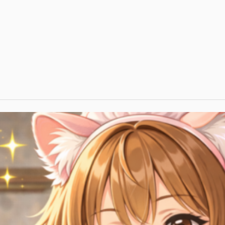
 เส้น
น่นขนัดไหม?