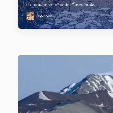
เริ่มถอยมากกว่าหยิบกล้องขึ้นมาถ่ายต่อ…
Chompoo