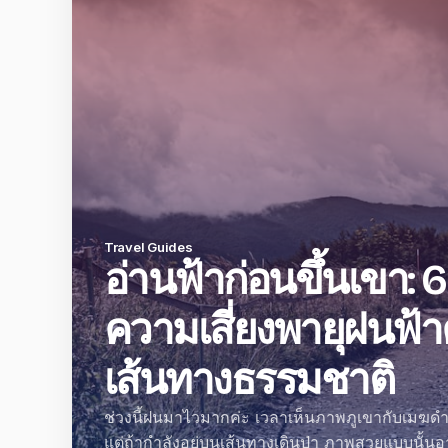
Travel Guides
อ่านฟ้าก่อนขึ้นเขา: 6
ความเสี่ยงพายุฝนฟ
เส้นทางธรรมชาติ
ช่วงนี้ฝนมาไวมากค่ะ เวลาเห็นภาพภูเขากับเมฆด
แต่ถ้ากำลังอยู่บนเส้นทางเดินป่า ภาพสวยแบบนั้น