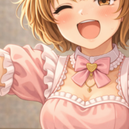
น เส้นทางเท
ian Shan)
าติ…