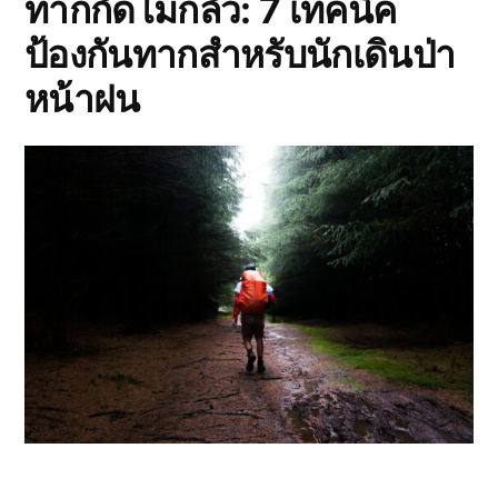
ทากกัดไม่กลัว: 7 เทคนิค
จ้าน
แลนด์”
ป้องกันทากสำหรับนักเดินป่า
แห่ง
ไอซ์
หน้าฝน
แลนด์