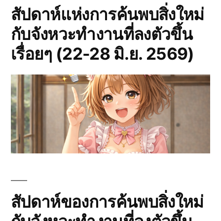
เดิน
ทาก
สัปดาห์แห่งการค้นพบสิ่งใหม่
สำหรับ
ป่า
กับจังหวะทำงานที่ลงตัวขึ้น
นัก
หน้า
เดิน
เรื่อยๆ (22-28 มิ.ย. 2569)
ป่า
ฝน”
หน้า
ฝน
สัปดาห์ของการค้นพบสิ่งใหม่