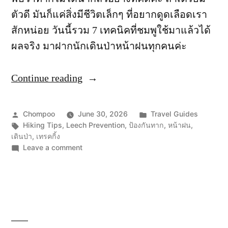
ตัวดี มันก็แค่สิ่งมีชีวิตเล็กๆ ที่อยากดูดเลือดเรา
สักหน่อย วันนี้รวม 7 เทคนิคที่ชมพูใช้มาแล้วได้
ผลจริง มาฝากนักเดินป่าหน้าฝนทุกคนค่ะ
Continue reading
“ทาก
กัด
ไม่
Posted
Posted
Chompoo
June 30, 2026
Travel Guides
กลัว:
by
Tags:
in
Hiking Tips
,
Leech Prevention
,
ป้องกันทาก
,
หน้าฝน
,
เดินป่า
,
เทรคกิ้ง
7
on
Leave a comment
เทคนิค
ทาก
กัด
ป้องกัน
ไม่
ทาก
กลัว:
สำหรับ
7
เทคนิค
นัก
ป้องกัน