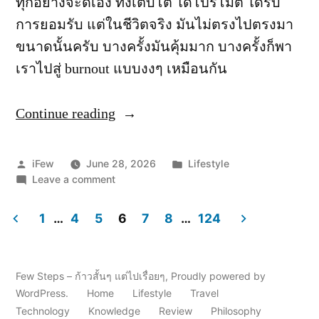
ทุกอย่างจะดีเอง ทั้งเติบโต ได้โปรโมต ได้รับ
การยอมรับ แต่ในชีวิตจริง มันไม่ตรงไปตรงมา
ขนาดนั้นครับ บางครั้งมันคุ้มมาก บางครั้งก็พา
เราไปสู่ burnout แบบงงๆ เหมือนกัน
Continue reading
“go
above
and
Posted
Posted
iFew
June 28, 2026
Lifestyle
beyond
by
on
in
Leave a comment
go
:
above
1
…
4
5
6
7
8
…
124
ทำ
and
Posts
beyond
เกิน
:
หน้าที่
pagination
ทำ
Few Steps – ก้าวสั้นๆ แต่ไปเรื่อยๆ
,
Proudly powered by
คุ้ม
เกิน
WordPress.
Home
Lifestyle
Travel
หน้าที่
หรือ
Technology
Knowledge
Review
Philosophy