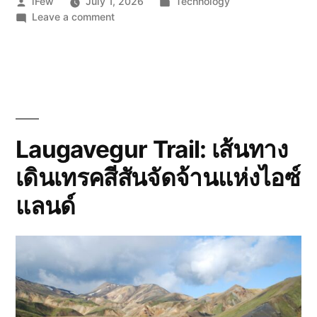
Posted
Posted
iFew
July 1, 2026
Technology
ลูป
by
on
in
Leave a comment
Loop
ที่
Engineering:
ทำ
3
ลูป
ร่วม
ที่
กับ
ทำ
AI
ร่วม
กับ
Laugavegur Trail: เส้นทาง
Agent
AI
เพื่อ
เดินเทรคสีสันจัดจ้านแห่งไอซ์
Agent
เพื่อ
สร้าง
แลนด์
สร้าง
Product
Product
ได้
ได้
จริง
จริง”