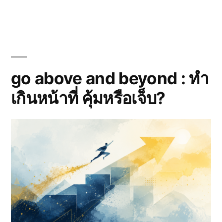
พบ
แห่ง
สิ่ง
การ
ค้น
ใหม่
พบ
กับ
สิ่ง
จังหวะ
ใหม่
กับ
go above and beyond : ทำ
ทำงาน
จังหวะ
ที่
เกินหน้าที่ คุ้มหรือเจ็บ?
ทำงาน
ที่
ลงตัว
ลงตัว
ขึ้น
ขึ้น
เรื่อยๆ
เรื่อยๆ
(22-
(22-
28
28
มิ.ย.
2569)
มิ.ย.
2569)”