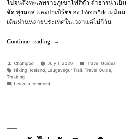
ไปจนถึงทะเลทรายภูเขาไฟสีดำ ลำธารน้ำเย็น
จัด ทุ่งมอส และป่าเบิร์ชของ Þórsmörk เหมือน
เดินผ่านหลายประเทศในเวลาแค่ไม่กี่วัน
Continue reading
“Laugavegur
Trail:
เส้น
Posted
Posted
Chompoo
July 1, 2026
Travel Guides
ทาง
by
Tags:
in
Hiking
,
Iceland
,
Laugavegur Trail
,
Travel Guide
,
Trekking
เดิน
on
Leave a comment
เทรค
Laugavegur
Trail:
สีสัน
เส้น
จัด
ทาง
จ้าน
เดิน
เทรค
แห่ง
สีสัน
ไอซ์
จัด