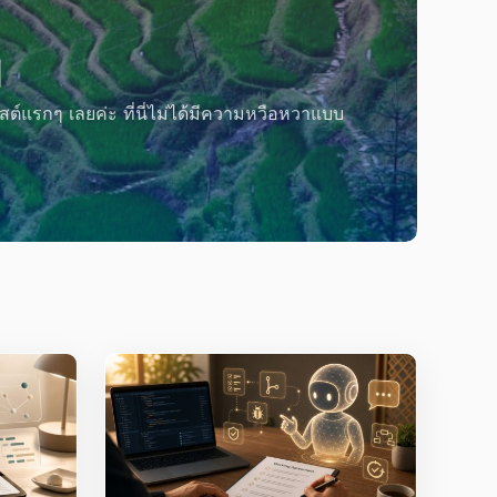
เ
ม
ป
ลิสต์แรกๆ เลยค่ะ ที่นี่ไม่ได้มีความหวือหวาแบบ
เวล
ธร
Aug