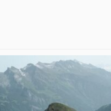
ที่ต้องมี
น ตรงกับ “วัน