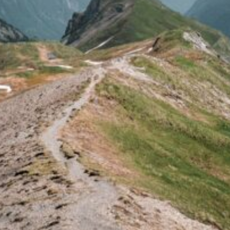
ิ่นไหนดิน
น่นอนว่าถ้า