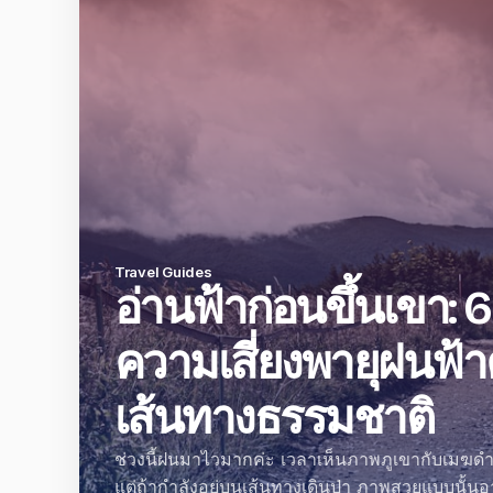
Travel Guides
อ่านฟ้าก่อนขึ้นเขา: 6
ความเสี่ยงพายุฝนฟ
เส้นทางธรรมชาติ
ช่วงนี้ฝนมาไวมากค่ะ เวลาเห็นภาพภูเขากับเมฆด
แต่ถ้ากำลังอยู่บนเส้นทางเดินป่า ภาพสวยแบบนั้น