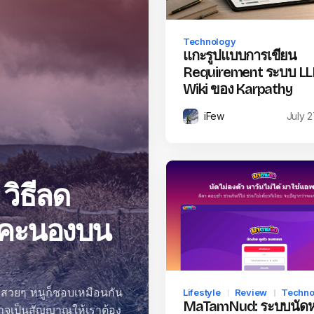
Technology
แกะรูปแบบการเขียน
Requirement ระบบ L
Wiki ของ Karpathy
iFew
July 2
 วิธีลด
้าคะนองบน
ำสวยๆ หนูก็ชอบเหมือนกัน
Lifestyle
Review
Techno
MaTamNud: ระบบนัด
อาจเป็นสัญญาณให้เราต้อง