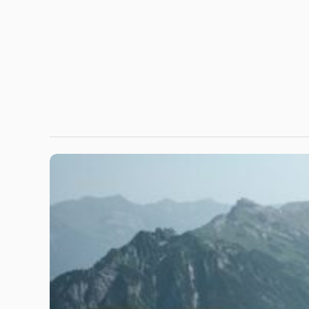
Travel Guides
รีวิวเสื้อกันฝนเดินป่าปี 2026: 5 รุ่นท็อป
ติดเป้ไว้ลุยป่าฝน
สวัสดีเพื่อนๆ สายเขียวทุกคนค่ะ! วันนี้วันที่ 22 มิถุนาย