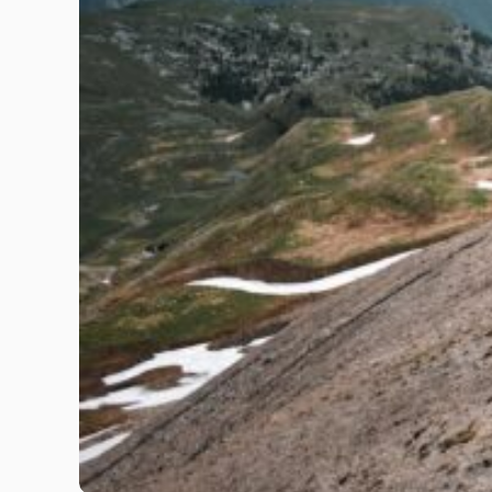
ป่าฝนโลก” หรือ World Rainforest Day พอดีเลยนะ กล
กลิ่นไอฝน มันช่างเย้ายวนใจให้ออกไปเดินป่าจริงๆ แต่แ
จะไปลุยป่าฝน…