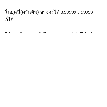
ในยุคนี้(ควันตัม) อาจจะได้ 3.99999…99998
ก็ได้
ได้แนวคิดจากหนังสือ 2 + 2 = 3 (จำไม่ได้แล้ว
หละว่าใครแต่ง) + แนวคิดของสนธิ ลิ้มทองกุล
Tweet
Share
Share
Pin
0
SHARES
Posted
Posted
iFew
October 6, 2005
Lifestyle
by
in
Published by iFew
ผู้ชายธรรมดาคนหนึ่ง