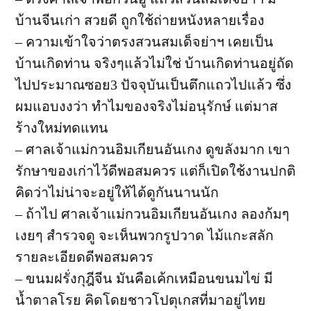
บ้านจีนเก่า สวยดี ถูกใช้ถ่ายหนังหลายเรื่อง
– ความเข้าใจว่าตรงสวนสมเด็จย่าฯ เคยเป็น
บ้านเกิดท่าน จริงๆแล้วไม่ใช่ บ้านเกิดท่านอยู่ถัด
ไปประมาณซอย3 ปัจจุบันเป็นตึกแถวไปแล้ว ซึ่ง
ผมแอบงงว่า ทำไมของจริงไม่อนุรักษ์ แต่มาส
ร้างใหม่ทดแทน
– ศาลเจ้าแม่กวนอิมเกียนอันเกง ดูขลังมาก เขา
รักษาของเก่าไว้ดีพอสมควร แต่ก็เปิดใช้งานปกติ
คิดว่าไม่น่าจะอยู่ให้ได้ดูกันนานนัก
– ถ้าไป ศาลเจ้าแม่กวนอิมเกียนอันเกง ลองก้มๆ
เงยๆ สำรวจดู จะเห็นพวกรูปวาด ไม้แกะสลัก
รายละเอียดดีพอสมควร
– ขนมฝรั่งกุฎีจีน มันคือเค้กเหมือนขนมไข่ มี
น้ำตาลโรย คิดโดยชาวโปตุเกสที่มาอยู่ไทย