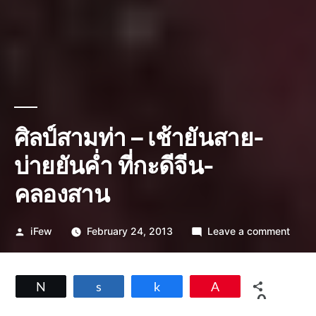
ศิลป์สามท่า – เช้ายันสาย-
บ่ายยันค่ำ ที่กะดีจีน-
คลองสาน
Posted
on
iFew
February 24, 2013
Leave a comment
by
ศิลป์
สาม
ท่า
Tweet
Share
Share
Pin
–
0
เช้า
SHARES