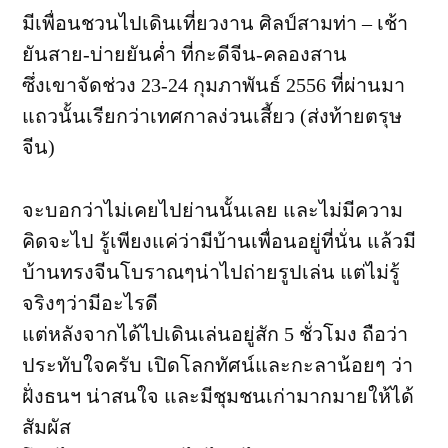
ยัน
มีเพื่อนชวนไปเดินเที่ยวงาน ศิลป์สามท่า – เช้า
สาย-
ยันสาย-บ่ายยันค่ำ ที่กะดีจีน-คลองสาน
บ่าย
ยัน
ซึ่งเขาจัดช่วง 23-24 กุมภาพันธ์ 2556 ที่ผ่านมา
ค่ำ
แถวนั้นเรียกว่าเทศกาลง่วนเสี้ยว (ส่งท้ายตรุษ
ที่
กะดี
จีน)
จีน-
คลอง
จะบอกว่าไม่เคยไปย่านนั้นเลย และไม่มีความ
คิดจะไป รู้เพียงแค่ว่ามีบ้านเพื่อนอยู่ที่นั่น แล้วมี
บ้านทรงจีนโบราณๆน่าไปถ่ายรูปเล่น แต่ไม่รู้
จริงๆว่ามีอะไรดี
แต่หลังจากได้ไปเดินเล่นอยู่สัก 5 ชั่วโมง ถือว่า
ประทับใจครับ เปิดโลกทัศน์และกะลาน้อยๆ ว่า
ฝั่งธนฯ น่าสนใจ และมีชุมชนเก่ามากมายให้ได้
สัมผัส