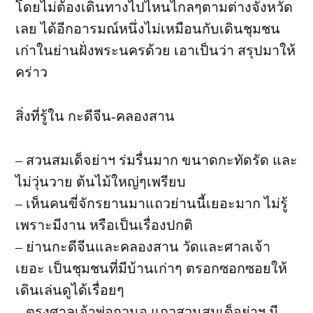
โดยไม่ต้องเดินทางไปไหนไกลๆตามต่างจังหวัด
เลย ได้อีกอารมณ์หนึ่งไม่เหมือนกับเดินชุมชน
เก่าในย่านฝั่งพระนครด้วย เอาเป็นว่า สรุปมาให้
คร่าว
สิ่งที่รู้ใน กะดีจีน-คลองสาน
– สวนสมเด็จย่าฯ ร่มรื่นมาก ขนาดกะทัดรัด และ
ไม่วุ่นวาย ต้นไม้ใหญ่ๆเพรียบ
– เห็นคนขี่จักรยานมาแถวย่านนี้เยอะมาก ไม่รู้
เพราะมีงาน หรือเป็นเรื่องปกติ
– ย่านกะดีจีนและคลองสาน วัดและศาลเจ้า
เยอะ เป็นชุมชนที่มีบ้านเก่าๆ ตรอกซอกซอยให้
เดินเล่นดูได้เรื่อยๆ
– ตรงศาลเจ้าพ่อกวนอู แถวสวนสมเด็จย่าฯ มี