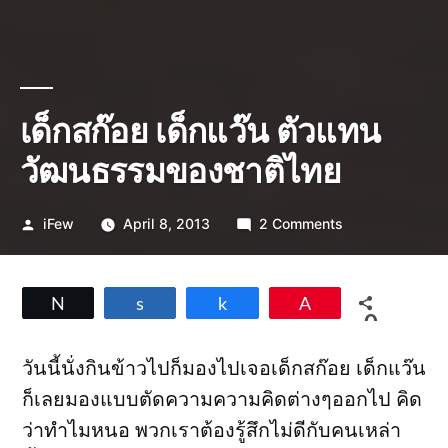
เด็กสก๊อย เด็กแว๊น ตัวแทน
วัฒนธรรมของชาติไทย
Posted
on
iFew
April 8, 2013
2 Comments
by
เด็ก
สก๊อย
เด็ก
Tweet
Share
Share
Pin
แว๊น
0
ตัวแทน
SHARES
วัฒนธรรม
วันนี้นั่งกินข้าวไปก็มองไปเจอเด็กสก๊อย เด็กแว๊น
ของ
ก็เลยมองแบบตัดความความคิดต่างๆออกไป คิด
ชาติ
ไทย
ว่าทำไมหนอ พวกเราต้องรู้สึกไม่ดีกับคนเหล่า