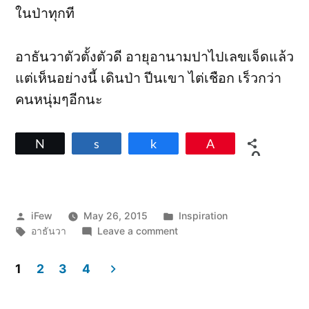
ในป่าทุกที
อาธันวาตัวตั้งตัวดี อายุอานามปาไปเลขเจ็ดแล้ว
แต่เห็นอย่างนี้ เดินป่า ปีนเขา ไต่เชือก เร็วกว่า
คนหนุ่มๆอีกนะ
Tweet
Share
Share
Pin
0
SHARES
Posted
Posted
iFew
May 26, 2015
Inspiration
by
Tags:
on
in
อาธันวา
Leave a comment
ถ้า
คุณ
1
2
3
4
แน่
Posts
อย่า
แพ้