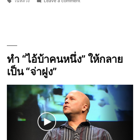
by
Tags:
in
on
ในหลวง
Leave a comment
ภาพถ่าย
สร้าง
ความ
สุข
ทำ “ไอ้บ้าคนหนึ่ง” ให้กลาย
เป็น “จ่าฝูง”