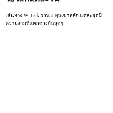
เส้นทาง W Trek ผ่าน 3 หุบเขาหลัก แต่ละจุดมี
ความงามที่แตกต่างกันสุดๆ:
📍 หุบเขาที่ 1: Ascencio
Valley → Base Torres
จุดไคลแมกซ์แรก! เดินขึ้นผ่านป่า Lenga ราว 4
ชั่วโมง จนถึงฐานของหอคอยหินแกรนิต 3 ยอด
(Las Torres) ที่โผล่ขึ้นจากทะเลสาบสีฟ้าเทอร์ค
วอยซ์ ภาพนี้คือสัญลักษณ์ของ Patagonia ทั้งหมด
ถ้ามาตอนพระอาทิตย์ขึ้น แสงจะเปลี่ยนหินเป็นสี
ส้มทอง งดงามจนกลั้นหายใจ 🌅