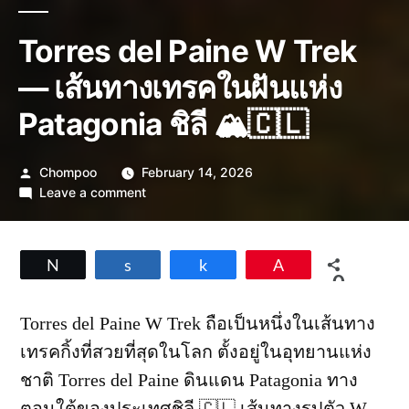
Torres del Paine W Trek
— เส้นทางเทรคในฝันแห่ง
Patagonia ชิลี 🏔️🇨🇱
Posted
Chompoo
February 14, 2026
by
on
Leave a comment
Torres
del
Paine
Tweet
Share
Share
Pin
W
0
Trek
SHARES
—
Torres del Paine W Trek ถือเป็นหนึ่งในเส้นทาง
เส้น
เทรคกิ้งที่สวยที่สุดในโลก ตั้งอยู่ในอุทยานแห่ง
ทาง
เทรค
ชาติ Torres del Paine ดินแดน Patagonia ทาง
ใน
ตอนใต้ของประเทศชิลี 🇨🇱 เส้นทางรูปตัว W