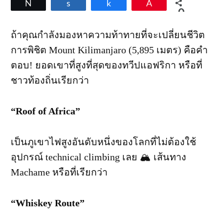
Tweet
Share
Share
Pin
Machame
0
Route
SHARES
—
ถ้าคุณกำลังมองหาความท้าทายที่จะเปลี่ยนชีวิต
พิชิต
การพิชิต Mount Kilimanjaro (5,895 เมตร) คือคำ
ยอด
เขา
ตอบ! ยอดเขาที่สูงที่สุดของทวีปแอฟริกา หรือที่
ที่
ชาวท้องถิ่นเรียกว่า
สูง
ที่สุด
ของ
“Roof of Africa”
แอฟริกา!
เป็นภูเขาไฟสูงอันดับหนึ่งของโลกที่ไม่ต้องใช้
อุปกรณ์ technical climbing เลย 🏔️ เส้นทาง
Machame หรือที่เรียกว่า
“Whiskey Route”