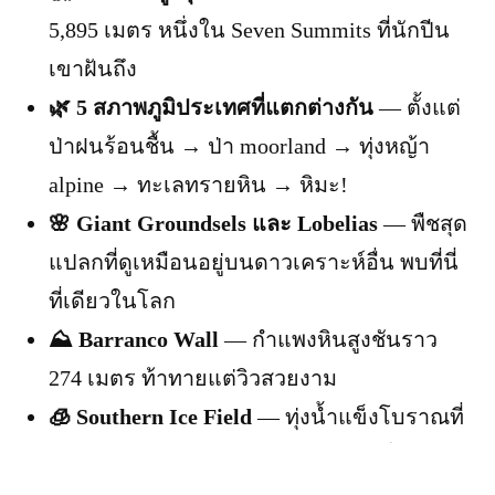
5,895 เมตร หนึ่งใน Seven Summits ที่นักปีน
เขาฝันถึง
🌿 5 สภาพภูมิประเทศที่แตกต่างกัน
— ตั้งแต่
ป่าฝนร้อนชื้น → ป่า moorland → ทุ่งหญ้า
alpine → ทะเลทรายหิน → หิมะ!
🌸 Giant Groundsels และ Lobelias
— พืชสุด
แปลกที่ดูเหมือนอยู่บนดาวเคราะห์อื่น พบที่นี่
ที่เดียวในโลก
⛰️ Barranco Wall
— กำแพงหินสูงชันราว
274 เมตร ท้าทายแต่วิวสวยงาม
🧊 Southern Ice Field
— ทุ่งน้ำแข็งโบราณที่
กำลังละลาย ใครไม่รีบไปอาจไม่ได้เห็น!
🌅 Summit Sunrise
— ดูพระอาทิตย์ขึ้นที่