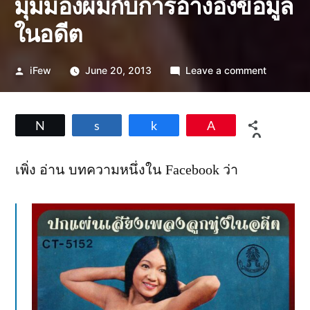
มุมมองผมกับการอ้างอิงข้อมูล
ในอดีต
Posted
on
iFew
June 20, 2013
Leave a comment
by
มุม
มอง
ผม
Tweet
Share
Share
Pin
กับ
0
การ
SHARES
อ้างอิง
เพิ่ง อ่าน บทความหนึ่งใน Facebook ว่า
ข้อมูล
ใน
อดีต