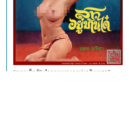
“ขายเซ็กส์” ทำลายเพลงลูกทุ่งจริงเหรอ?
#ตอแหลแลนด์จากกระแสด่าทอใบเตย อาร์
สยามเจ้าของฉายา “สั้นเสมอหู” ว่าทำลาย
“ศิลปวัฒนธรรมดั้งเดิม” ของเพลงลูกทุ่ง [1]
มันได้สะท้อนความ “ตอแหล” อีกครั้งของ
สังคมไทย ที่พยายามปฎิเสธความจริงที่ว่าเ
พลงลูกทุ่งได้หากินกับเรื่อง “เซ็กส์” มาตั้งแต่