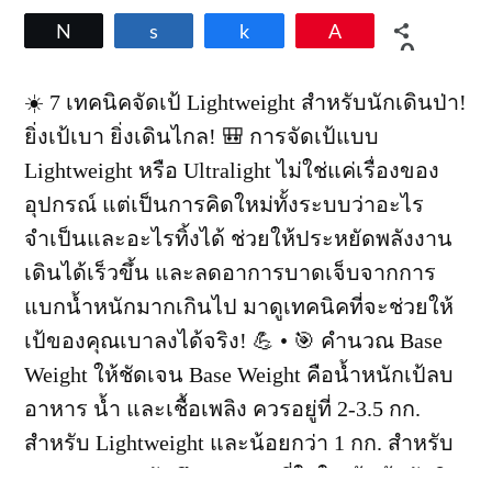
ท่อง
Tweet
Share
Share
Pin
เที่ยว
0
ธรรมชาติ
SHARES
ประจำ
☀️ 7 เทคนิคจัดเป้ Lightweight สำหรับนักเดินป่า!
สัปดาห์
ยิ่งเป้เบา ยิ่งเดินไกล! 🎒 การจัดเป้แบบ
—
7
Lightweight หรือ Ultralight ไม่ใช่แค่เรื่องของ
ข่าว
อุปกรณ์ แต่เป็นการคิดใหม่ทั้งระบบว่าอะไร
สำคัญ
(20
จำเป็นและอะไรทิ้งได้ ช่วยให้ประหยัดพลังงาน
ก.พ.
เดินได้เร็วขึ้น และลดอาการบาดเจ็บจากการ
2026)
แบกน้ำหนักมากเกินไป มาดูเทคนิคที่จะช่วยให้
เป้ของคุณเบาลงได้จริง! 💪 • 🎯 คำนวณ Base
Weight ให้ชัดเจน Base Weight คือน้ำหนักเป้ลบ
อาหาร น้ำ และเชื้อเพลิง ควรอยู่ที่ 2-3.5 กก.
สำหรับ Lightweight และน้อยกว่า 1 กก. สำหรับ
Ultralight จดบันทึกทุกอย่างที่ใส่ในเป้แล้วตัดสิน