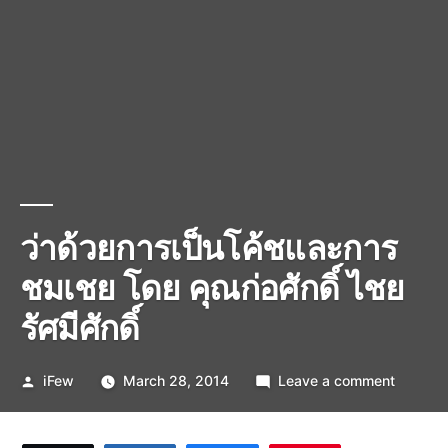
ว่าด้วยการเป็นโค้ชและการ
ชมเชย โดย คุณก่อศักดิ์ ไชย
รัศมีศักดิ์
Posted
on
iFew
March 28, 2014
Leave a comment
by
ว่า
ด้วย
การ