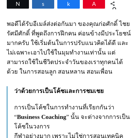
Tweet
Share
Share
Pin
เป็น
0
โค้ช
SHARES
และ
พอดีได้รับอีเมล์ส่งต่อกันมา ของคุณก่อศักดิ์ ไชย
การ
รัศมีศักดิ์ ที่พูดถึงการฝึกคน ค่อนข้างมีประโยชน์
ชมเชย
โดย
มากครับ ใช้เริ่มต้นในการปรับแนวคิดได้ดี และ
คุณ
ไม่เฉพาะเอาไปใช้ในมุมทำงานเท่านั้น แต่
ก่อ
ศักดิ์
สามารถใช้ในชีวิตประจำวันของเราทุกคนได้
ไชย
ด้วย ในการสอนลูก สอนหลาน สอนเพื่อน
รัศมี
ศักดิ์
ว่าด้วยการเป็นโค้ชและการชมเชย
การเป็นโค้ชในการทำงานที่เรียกกันว่า
“
Business Coaching
” นั้น จะต่างจากการเป็น
โค้ชในวงการ
กีฬาอย่างมาก เพราะไม่ใช่การสอนเทคนิค