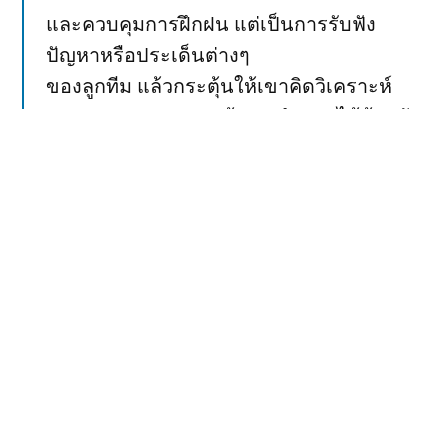
และควบคุมการฝึกฝน แต่เป็นการรับฟัง
ปัญหาหรือประเด็นต่างๆ
ของลูกทีม แล้วกระตุ้นให้เขาคิดวิเคราะห์
หลากหลายแง่มุม จนค้นพบคำตอบได้ด้วยตัว
เอง ในขณะที่
ผู้บังคับบัญชาโดยทั่วไป ไม่มีความอดทน
เพียงพอที่จะรับฟังเรื่องราวให้ครบถ้วน และ
เข้าใจในสถานการณ์
อย่างกระจ่างแจ้งเท่ากับผู้ที่อยู่ในเหตุการณ์
แต่ชอบที่จะตัดบทแล้วก็ออกคำสั่งตามใจนาย
ซึ่งเป็นการแก้ปัญหา
ที่ไม่รอบคอบและขาดประสิทธิภาพ
ผมนึกถึงเรื่องเมื่อสมัยนานมาแล้ว ที่ผมเริ่ม