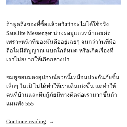
3
-
ถ้าพูดถึงของที่ซื้อแล้วหวังว่าจะไม่ได้ใช้จริง
1
Satellite Messenger น่าจะอยู่แถวหน้าเลยค่ะ
9
เพราะหน้าที่ของมันคืออยู่เฉยๆ จนกว่าวันที่มือ
ก
ถือไม่มีสัญญาณ แบตใกล้หมด หรือเกิดเรื่องที่
.
เราไม่อยากให้เกิดกลางป่า
ค
.
2
ชมพูชอบมองอุปกรณ์พวกนี้เหมือนประกันภัยชิ้น
5
เล็กๆ ในเป้ ไม่ได้ทำให้เราเดินเก่งขึ้น แต่ทำให้
6
คนที่บ้านและทีมกู้ภัยมีทางติดต่อเรามากขึ้นถ้า
9
แผนพัง 555
)
”
Continue reading
“เปรียบ