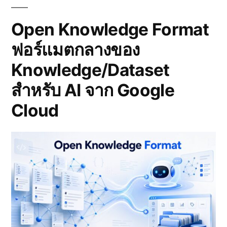
หินปูน
หลาน:
ป่า
และ
ฝน
Open Knowledge Format
แพ
หินปูน
ฟอร์แมตกลางของ
และ
กลาง
แพ
ทะเลสาบ
Knowledge/Dataset
กลาง
สุราษฎร์ธานี”
ทะเลสาบ
สำหรับ AI จาก Google
สุราษฎร์ธานี
Cloud