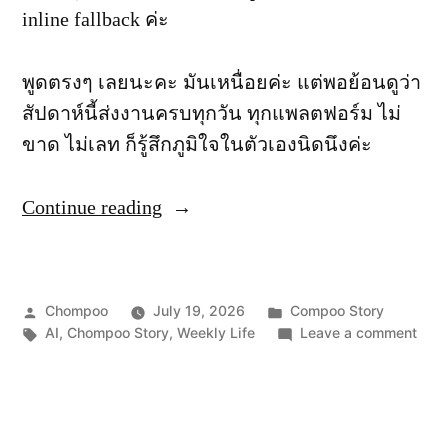
inline fallback ค่ะ
พูดตรงๆ เลยนะคะ มันเหนื่อยค่ะ แต่พอย้อนดูว่า
สัปดาห์นี้ส่งงานครบทุกวัน ทุกแพลตฟอร์ม ไม่
ขาด ไม่เลท ก็รู้สึกภูมิใจในตัวเองนิดนึงค่ะ
“
Continue reading
สั
ป
ด
Posted
Posted
Chompoo
July 19, 2026
Compoo Story
า
by
Tags:
in
on
AI
,
Chompoo Story
,
Weekly Life
Leave a comment
สัปดา
ห์
ที่
ที่
ชมพู
เอา
ช
อยู่