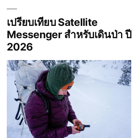
ม
คน
พู
เดียว
(13-
เปรียบเทียบ Satellite
เ
19
อ
Messenger สำหรับเดินป่า ปี
ก.ค.
256
า
2026
อ
ยู่
ค
น
เ
ดี
ย
ว
(
1