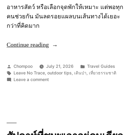
อาหารสัตว์ หรือเลือกจุดพักให้เหมาะ แต่พอทุก
คนช่วยกัน มันลดรอยแผลบนเส้นทางได้เยอะ
กว่าที่คิดมาก
Continue reading
“เดิน
ป่า
แบบ
Posted
Posted
Chompoo
July 21, 2026
Travel Guides
Leave
by
Tags:
in
Leave No Trace
,
outdoor tips
,
เดินป่า
,
เที่ยวธรรมชาติ
on
Leave a comment
No
เดิน
Trace:
ป่า
แบบ
7
Leave
มารยาท
No
ที่
Trace:
7
ช่วย
มารยาท