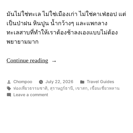
มันไม่ใช่ทะเล ไม่ใช่เมืองเก่า ไม่ใช่คาเฟ่ฮอป แต่
เป็นป่าฝน หินปูน น้ำกว้างๆ และแพกลาง
ทะเลสาบที่ทำให้เราต้องช้าลงเองแบบไม่ต้อง
พยายามมาก
Continue reading
“เขา
สก
และ
Posted
Posted
Chompoo
July 22, 2026
Travel Guides
เขื่อน
by
Tags:
in
ท่องเที่ยวธรรมชาติ
,
สุราษฎร์ธานี
,
เขาสก
,
เขื่อนเชี่ยวหลาน
on
Leave a comment
เชี่ยว
เขา
หลาน:
สก
และ
ป่า
เขื่อน
ฝน
เชี่ยว