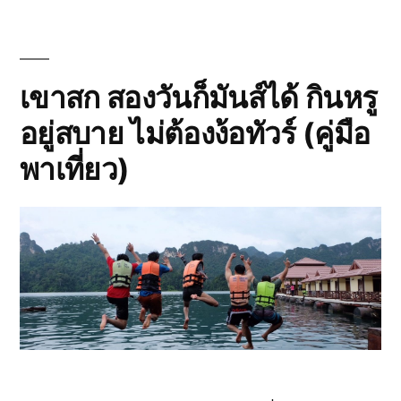
เขื่อน
เชี่ยว
หลาน:
ป่า
ฝน
เขาสก สองวันก็มันส์ได้ กินหรู
หินปูน
อยู่สบาย ไม่ต้องง้อทัวร์ (คู่มือ
และ
แพ
พาเที่ยว)
กลาง
ทะเลสาบ
สุราษฎร์ธานี