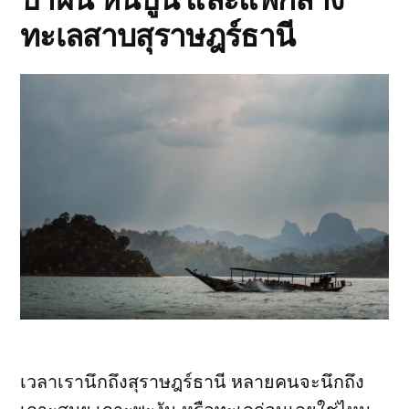
ทะเลสาบสุราษฎร์ธานี
เวลาเรานึกถึงสุราษฎร์ธานี หลายคนจะนึกถึง