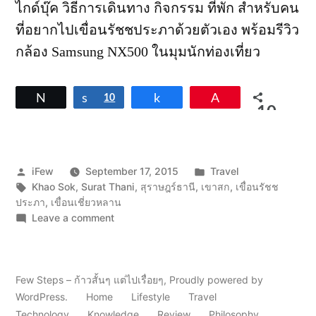
ไกด์บุ๊ค วิธีการเดินทาง กิจกรรม ที่พัก สำหรับคน
ที่อยากไปเขื่อนรัชชประภาด้วยตัวเอง พร้อมรีวิว
กล้อง Samsung NX500 ในมุมนักท่องเที่ยว
Tweet
Share
10
Share
Pin
10
SHARES
Posted
Posted
iFew
September 17, 2015
Travel
by
Tags:
in
Khao Sok
,
Surat Thani
,
สุราษฎร์ธานี
,
เขาสก
,
เขื่อนรัชช
ประภา
,
เขื่อนเชี่ยวหลาน
on
Leave a comment
เขา
สก
สอง
วัน
Few Steps – ก้าวสั้นๆ แต่ไปเรื่อยๆ
,
Proudly powered by
ก็
WordPress.
Home
Lifestyle
Travel
มันส์
Technology
Knowledge
Review
Philosophy