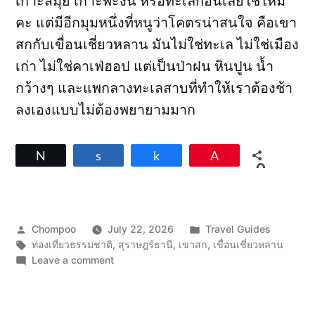
เกาะสมุย เกาะพะงัน หรือทะเลก่อนเลยใช่ไหม
คะ แต่มีอีกมุมหนึ่งที่หนูว่าโคตรน่าสนใจ คือเขา
สกกับเขื่อนเชี่ยวหลาน มันไม่ใช่ทะเล ไม่ใช่เมือง
เก่า ไม่ใช่คาเฟ่ฮอป แต่เป็นป่าฝน หินปูน น้ำ
กว้างๆ และแพกลางทะเลสาบที่ทำให้เราต้องช้า
ลงเองแบบไม่ต้องพยายามมาก
Tweet
Share
Share
Pin
0
SHARES
Posted
Posted
Chompoo
July 22, 2026
Travel Guides
by
Tags:
in
ท่องเที่ยวธรรมชาติ
,
สุราษฎร์ธานี
,
เขาสก
,
เขื่อนเชี่ยวหลาน
on
Leave a comment
เขา
สก
และ