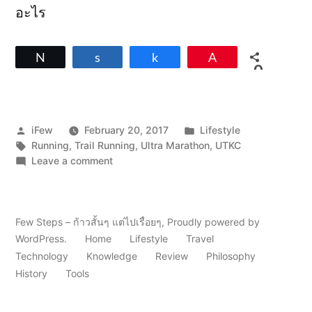
อะไร
Tweet
Share
Share
Pin
0
SHARES
Posted
Posted
iFew
February 20, 2017
Lifestyle
by
Tags:
in
Running
,
Trail Running
,
Ultra Marathon
,
UTKC
on
Leave a comment
DNF
แรก..
ประสบการณ์
ที่
Few Steps – ก้าวสั้นๆ แต่ไปเรื่อยๆ
,
Proudly powered by
ไม่
WordPress.
Home
Lifestyle
Travel
อยาก
Technology
Knowledge
Review
Philosophy
เจอ
History
Tools