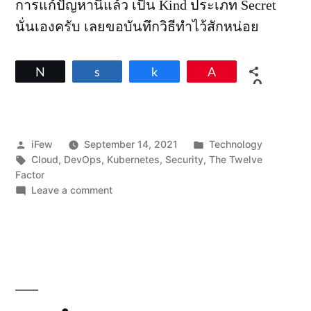
การแก้ปัญหานี้แล้ว เป็น Kind ประเภท Secret
นั่นเองครับ เลยขอบันทึกวิธีทำไว้สักหน่อย
Tweet
Share
Share
Pin
0
SHARES
Posted
Posted
iFew
September 14, 2021
Technology
by
Tags:
in
Cloud
,
DevOps
,
Kubernetes
,
Security
,
The Twelve
Factor
on
Leave a comment
วิธี
เก็บ
Sensitive
Data
บน
Kubernetes
ด้วย