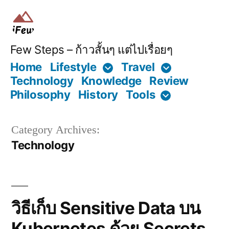
Skip
to
content
Few Steps – ก้าวสั้นๆ แต่ไปเรื่อยๆ
Home
Lifestyle
Travel
Technology
Knowledge
Review
Philosophy
History
Tools
Category Archives:
Technology
วิธีเก็บ Sensitive Data บน
Kubernetes ด้วย Secrets