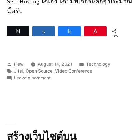
Self-Hosting ได้เอง โดยมีฟีเจอร์หลักๆ ประมาณ
นี้ครับ
Tweet
Share
Share
Pin
0
SHARES
Posted
Posted
iFew
August 14, 2021
Technology
by
Tags:
in
Jitsi
,
Open Source
,
Video Conference
on
Leave a comment
ทำ
Video
Conference
ฟรีๆ
ด้วย
Jitsi
Meet
ความ
สร้างเว็บไซต์บน
สามารถ