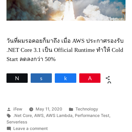
วันที่ผมรอคอยก็มาถึง เมื่อ AWS ประกาศรองรับ
.NET Core 3.1 เป็น Official Runtime ทำให้ Cold
Start ลดลงกว่า 50%
Tweet
Share
Share
Pin
0
SHARES
Posted
Posted
iFew
May 11, 2020
Technology
by
Tags:
in
.Net Core
,
AWS
,
AWS Lambda
,
Performance Test
,
Serverless
on
Leave a comment