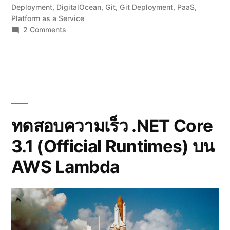
Deployment
,
DigitalOcean
,
Git
,
Git Deployment
,
PaaS
,
Platform as a Service
on
2 Comments
สร้าง
เว็บไซต์
บน
Kubernetes
ง่ายๆ
โดย
ไม่
ต้อง
ทดสอบความเร็ว .NET Core
วาง
3.1 (Official Runtimes) บน
ระบบ
เอง
AWS Lambda
ด้วย
DigitalOcean
App
Platform