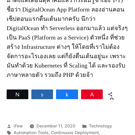
มาตั้งแต่เดือนตุลาคมแล้ว กระผมรู้ช้าเอง T-T)
ชื่อว่า DigitalOcean App Platform ลองอ่านคอน
เซ็ปตอนแรกตื่นเต้นมากครับ นึกว่า
DigitalOcean ทำ Serverless ออกมาแล้ว แต่จริงๆ
เป็น PaaS (Platform as a Service) ตัวหนึ่ง ที่ช่วย
สร้าง Infrastructure ต่างๆ ให้โดยที่เราไม่ต้อง
จัดการอะไรเองเลย แต่ก็ยังตื่นเต้นอยู่นะ เพราะ
มันทำด้วย Kubernetes ที่ Scaling ได้ และรองรับ
ภาษาหลายตัว รวมถึง PHP ด้วยจ้า
Tweet
Share
Share
Pin
0
SHARES
Posted
Posted
iFew
December 11, 2020
Technology
by
Tags:
in
Automation Tools
,
Continuous Deployment
,