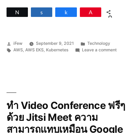
Tweet
Share
Share
Pin
0
SHARES
Posted
Posted
iFew
September 9, 2021
Technology
by
Tags:
in
on
AWS
,
AWS EKS
,
Kubernetes
Leave a comment
ลอง
ทำ
Kuberne
บน
Amazon
EKS
แบบ
ง่ายๆ
ทำ Video Conference ฟรีๆ
ด้วย
ด้วย Jitsi Meet ความ
eksctl
สามารถแทบเหมือน Google