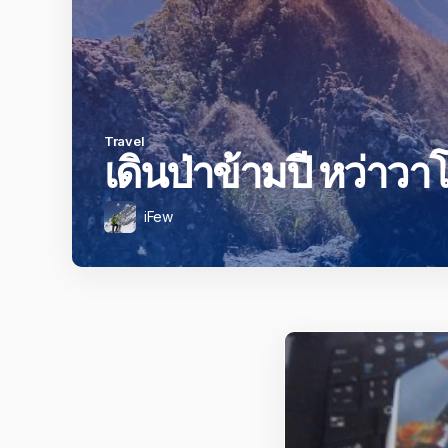
Travel
เดินป่าข้ามปี หว่าว
iFew