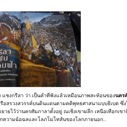
ง แชงกรีลา ว่า เป็นคำที่ฟังแล้วเหมือนภาพสะท้อนของ
นครศ
รือสรวงสวรรค์บนดินแดนตามคติพุทธศาสนาแบบธิเบต ซึ่งใ
ายไว้ว่านครศัมภาลาตั้งอยู่ ณเชิงเขาผลึก เหนือเทือกเขาหิ
กความฉ้อฉลและโลภโมโทสันของโลกภายนอก..