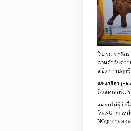
ใน NG ปกติผมช
ตามลำดับความสน
แข็ง การปลุกช
แชงกรีลา (Sha
ดินแดนแห่งสร
แต่ผมไม่รู้ว่านี
ใน NG ว่า เหม
NGถูกถ่ายทอดอ