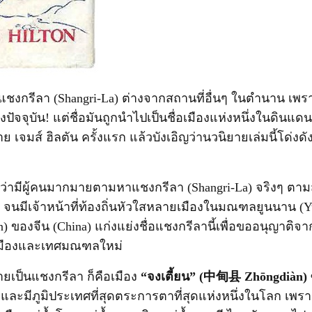
แชงกรีลา (Shangri-La) ต่างจากสถานที่อื่นๆ ในตำนาน เพรา
งถึงปัจจุบัน! แต่ชื่อมันถูกนำไปเป็นชื่อเมืองแห่งหนึ่งในดินแ
เจมส์ ฮิลตัน ครั้งแรก แล้วบังเอิญว่านวนิยายเล่มนี้โด่งดั
่ว่ามีผู้คนมากมายตามหาแชงกรีลา (Shangri-La) จริงๆ ตามสถ
ย จนมีเจ้าหน้าที่ท้องถิ่นหัวใสหลายเมืองในมณฑลยูนนาน (
) ของจีน (China) แก่งแย่งชื่อแชงกรีลานี้เพื่อขออนุญาติ
ื่อเมืองและเทศมณฑลใหม่
ายเป็นแชงกรีลา ก็คือเมือง
“จงเตี้ยน” (中甸县 Zhōngdiàn)
 และมีภูมิประเทศที่สุดตระการตาที่สุดแห่งหนึ่งในโลก เพร