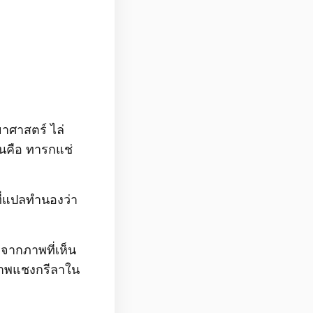
าศาสตร์ ไล่
่นคือ ทารกแช่
ที่แปลทำนองว่า
ียงจากภาพที่เห็น
กภาพแชงกรีลาใน