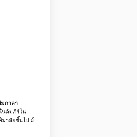
ัมภาลา
นคัมภีร์ใน
มาลัยขึ้นไป ผ้