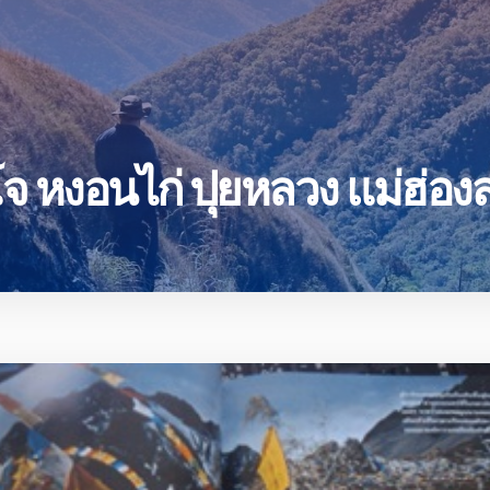
าโจ หงอนไก่ ปุยหลวง แม่ฮ่อ