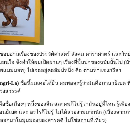
อบอ่านเรื่องของประวัติศาสตร์ สังคม ดาราศาตร์ และวิทย
ใจ จึงทำให้ผมเปิดผ่านๆ เรื่องที่ขึ้นปกของฉบับนั้นไป (นั
ีพแมมมอท) ไปเจออยู่คอลัมน์หนึ่ง คือ ตามหาแชงกรีลา
ngri-La)
ชื่อนี้ผมเคยได้ยิน ผมพอจะรู้ว่ามันคือภาษาธิเบต 
วงสวรรค์
่คือชื่อเมืองๆ หนึ่งของจีน และผมก็ไม่รู้ว่ามันอยู่ที่ไหน รู้เพ
ือนธิเบต และ อะไรก็ไม่รู้ ไม่ได้สวยงามมากนัก (เนื่องจา
อกมาในมุมมองของสารคดี ไม่ใช่สถานที่เที่ยว)