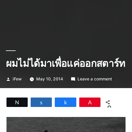
ผมไม่ได้มาเพื่อแค่ออกสตาร์ท
Posted
on
iFew
May 10, 2014
Leave a comment
by
ผม
ไม่
ได้
Tweet
Share
Share
Pin
มา
0
เพื่อ
SHARES
แค่
ออก
สตาร์ท