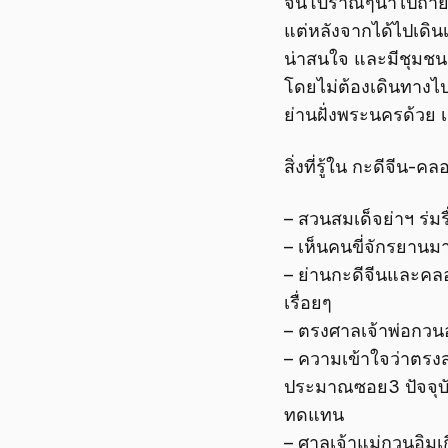
จีนโบราณๆน่าไปถ่ายรู
แต่หลังจากได้ไปเดินเ
น่าสนใจ และมีชุมชนเ
โดยไม่ต้องเดินทางไป
ย่านฝั่งพระนครด้วย เ
สิ่งที่รู้ใน กะดีจีน-ค
– สวนสมเด็จย่าฯ ร่ม
– เห็นคนขี่จักรยานมา
– ย่านกะดีจีนและคลอ
เรื่อยๆ
– ตรงศาลเจ้าพ่อกวนอู
– ความเข้าใจว่าตรงสว
ประมาณซอย3 ปัจจุบัน
ทดแทน
– ศาลเจ้าแม่กวนอิมเ