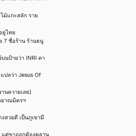
 ไม้แกะสลัก ราย
อยู่ไทย
 7 ชื่อร้าน ร้านธนู
้บนป้ายว่า INRI คา
m แปลว่า Jesus Of
ะพานควายเลย)
ัลยาณมิตรฯ
างสวยดี เป็นภูเขามี
ได้ แต่ขาออกต้องคลาน