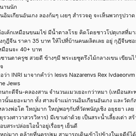
ันนานนัก
วนอิมเกียนอันเกง ลองก้มๆ เงยๆ สำรวจดู จะเห็นพวกรูปวาด
นคือเค้กเหมือนขนมไข่ มีน้ำตาลโรย คิดโดยชาวโปตุเกสที่มา
งกุฎีจีน ราคา 35 บาท ให้ไปที่บ้านคนผลิตเลย อยู่ กุฎีจีนซอย
 เหมือนจะ 40+ บาท
นซานตาครูซ สวยดี ข้างๆมี พระเยซูตรึงไม้กลางเขน เขียนไว
ใจ
้ล)เจอว่า INRI มาจากคำว่า Iesvs Nazarenvs Rex Ivdaeorv
The Jews
 ย่านกะดีจีน-คลองสาน จำนวนแมวเยอะกว่าหมา (เหมือนส
นั้นเยอะมาก ทั้ง ศาลเจ้าแม่กวนอิมเกียนอันเกง และวัดก
หลวงพ่อโต ใหญ่มาก ใหญ่พอๆกับที่วัดพนัญเชิง อยุธยา เลย
ยุรวงศาวาสวรวิหาร) มีเขาเต่าด้วย เป็นสระน้ำเลี้ยงเต่า สร้
บสระปล่อยไอน้ำอยู่เรื่อยๆ เย็นดี
ย์ใหญ่มาก คล้ายที่นครปฐม สามารถเดินเข้าไปข้างในเจดีย์