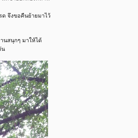
ปรด จึงขอคืนย้ายมาไว้
างานสนุกๆ มาให้ได้
ัน