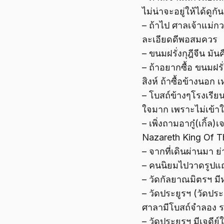
ไม่น่าจะอยู่ให้ได้ดูก
– ถ้าไป ศาลเจ้าแม่ก
ละเอียดดีพอสมควร
– ขนมฝรั่งกุฎีจีน มั
– ถ้าอยากซื้อ ขนมฝรั่
สิงห์ ถ้าซื้อข้างนอก
– โบสถ์ข้างๆโรงเรีย
ใจมาก เพราะไม่เข้า
– เพิ่งถามอากู๋(เกิ
Nazareth King Of 
– จากที่เดินผ่านมา
– คนนิยมไปวาดรูปแถว
– วัดกัลยาณมิตรฯ มี
– วัดประยูรฯ (วัดประ
ศาลามีโบสถ์จำลอง รอ
– วัดประยูรฯ มีเจดี