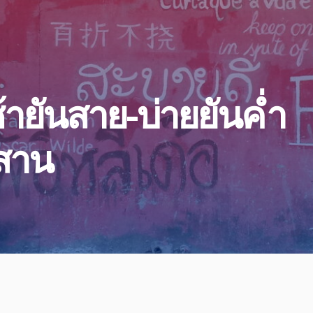
ช้ายันสาย-บ่ายยันค่ำ
งสาน