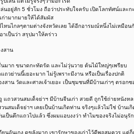
ปเล่น แต่ไม่รู้จริงๆว่ามีอะไรดี
ล่นอยู่สัก 5 ชั่วโมง ถือว่าประทับใจครับ เปิดโลกทัศน์และก
ก่ามากมายให้ได้สัมผัส
ไหนไกลๆตามต่างจังหวัดเลย ได้อีกอารมณ์หนึ่งไม่เหมือนก
อาเป็นว่า สรุปมาให้คร่าว
ลองสาน
รื่นมาก ขนาดกะทัดรัด และไม่วุ่นวาย ต้นไม้ใหญ่ๆเพรียบ
แถวย่านนี้เยอะมาก ไม่รู้เพราะมีงาน หรือเป็นเรื่องปกติ
งสาน วัดและศาลเจ้าเยอะ เป็นชุมชนที่มีบ้านเก่าๆ ตรอกซอ
 แถวสวนสมเด็จย่าฯ มีบ้านจีนเก่า สวยดี ถูกใช้ถ่ายหนังหลา
นสมเด็จย่าฯ เคยเป็นบ้านเกิดท่าน จริงๆแล้วไม่ใช่ บ้านเกิ
เป็นตึกแถวไปแล้ว ซึ่งผมแอบงงว่า ทำไมของจริงไม่อนุรักษ
กียนอันเกง ดูขลังมาก เขารักษาของเก่าไว้ดีพอสมควร แต่ก็เ