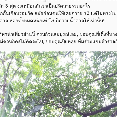
สัก 3 ฟุต งงเหมือนกันว่าเป็นปริศนาธรรมอะไร
หล็กกั้นเกือบรอบวัด สมัยก่อนคนให้เคยถวาย ร3 แต่ไม่ทรงโ
้ำตาล หลักทั้งหมดหนักเท่าไร ก็ถวายน้ำตาลให้เท่านั้น!
์พานำเที่ยวย่านนี้ ครบถ้วนสมบูรณ์เลย, ขอบคุณพี่เติ้งที่ห
ม่ชวนก็คงไม่คิดจะไป, ขอบคุณปุ๊ยหลุย ที่มร่วมแจมสำรวจก