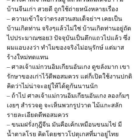
บ้านจีนเก่า สวยดี ถูกใช้ถ่ายหนังหลายเรื่อง
– ความเข้าใจว่าตรงสวนสมเด็จย่าฯ เคยเป็น
บ้านเกิดท่าน จริงๆแล้วไม่ใช่ บ้านเกิดท่านอยู่ถัด
ไปประมาณซอย3 ปัจจุบันเป็นตึกแถวไปแล้ว ซึ่ง
ผมแอบงงว่า ทำไมของจริงไม่อนุรักษ์ แต่มาส
ร้างใหม่ทดแทน
– ศาลเจ้าแม่กวนอิมเกียนอันเกง ดูขลังมาก เขา
รักษาของเก่าไว้ดีพอสมควร แต่ก็เปิดใช้งานปกติ
คิดว่าไม่น่าจะอยู่ให้ได้ดูกันนานนัก
– ถ้าไป ศาลเจ้าแม่กวนอิมเกียนอันเกง ลองก้มๆ
เงยๆ สำรวจดู จะเห็นพวกรูปวาด ไม้แกะสลัก
รายละเอียดดีพอสมควร
– ขนมฝรั่งกุฎีจีน มันคือเค้กเหมือนขนมไข่ มี
น้ำตาลโรย คิดโดยชาวโปตุเกสที่มาอยู่ไทย