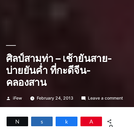
ศิลป์สามท่า – เช้ายันสาย-
บ่ายยันค่ำ ที่กะดีจีน-
คลองสาน
Posted
on
iFew
February 24, 2013
Leave a comment
by
ศิลป์
สาม
ท่า
Tweet
Share
Share
Pin
–
0
เช้า
SHARES