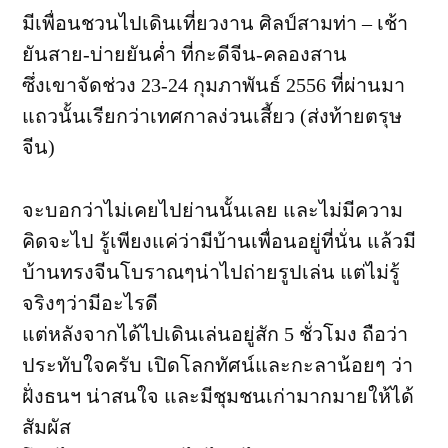
ยัน
มีเพื่อนชวนไปเดินเที่ยวงาน ศิลป์สามท่า – เช้า
สาย-
ยันสาย-บ่ายยันค่ำ ที่กะดีจีน-คลองสาน
บ่าย
ยัน
ซึ่งเขาจัดช่วง 23-24 กุมภาพันธ์ 2556 ที่ผ่านมา
ค่ำ
แถวนั้นเรียกว่าเทศกาลง่วนเสี้ยว (ส่งท้ายตรุษ
ที่
กะดี
จีน)
จีน-
คลอง
จะบอกว่าไม่เคยไปย่านนั้นเลย และไม่มีความ
คิดจะไป รู้เพียงแค่ว่ามีบ้านเพื่อนอยู่ที่นั่น แล้วมี
บ้านทรงจีนโบราณๆน่าไปถ่ายรูปเล่น แต่ไม่รู้
จริงๆว่ามีอะไรดี
แต่หลังจากได้ไปเดินเล่นอยู่สัก 5 ชั่วโมง ถือว่า
ประทับใจครับ เปิดโลกทัศน์และกะลาน้อยๆ ว่า
ฝั่งธนฯ น่าสนใจ และมีชุมชนเก่ามากมายให้ได้
สัมผัส