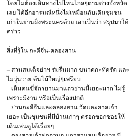
โดยไม่ต้องเดินทางไปไหนไกลๆตามต่างจังหวัด
เลย ได้อีกอารมณ์หนึ่งไม่เหมือนกับเดินชุมชน
เก่าในย่านฝั่งพระนครด้วย เอาเป็นว่า สรุปมาให้
คร่าว
สิ่งที่รู้ใน กะดีจีน-คลองสาน
– สวนสมเด็จย่าฯ ร่มรื่นมาก ขนาดกะทัดรัด และ
ไม่วุ่นวาย ต้นไม้ใหญ่ๆเพรียบ
– เห็นคนขี่จักรยานมาแถวย่านนี้เยอะมาก ไม่รู้
เพราะมีงาน หรือเป็นเรื่องปกติ
– ย่านกะดีจีนและคลองสาน วัดและศาลเจ้า
เยอะ เป็นชุมชนที่มีบ้านเก่าๆ ตรอกซอกซอยให้
เดินเล่นดูได้เรื่อยๆ
– ตรงศาลเจ้าพ่อกวนอู แถวสวนสมเด็จย่าฯ มี