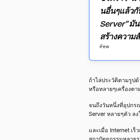
นอื่นๆแล้วก
Server” มั
สร้างความสั
iFew
ถ้าไล่ประวัติตามรูปด
หรือหลายๆเครื่องตาม
จนถึงวันหนึ่งที่อุป
Server หลายๆตัว ลงใน
และเมื่อ Internet เร็
สถาปัตยกรรมหลายรูปแ