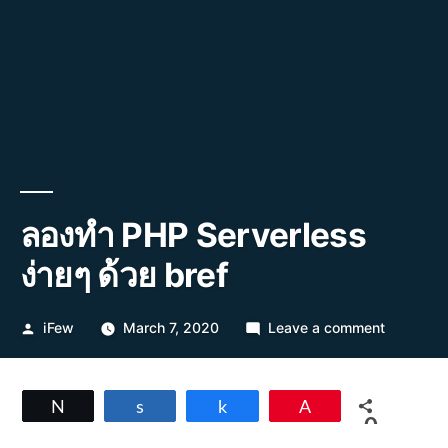
ลองทำ PHP Serverless
ง่ายๆ ด้วย bref
Posted
on
iFew
March 7, 2020
Leave a comment
by
ลอง
ทำ
PHP
Tweet
Share
Share
Pin
Serverles
0
ง่ายๆ
SHARES