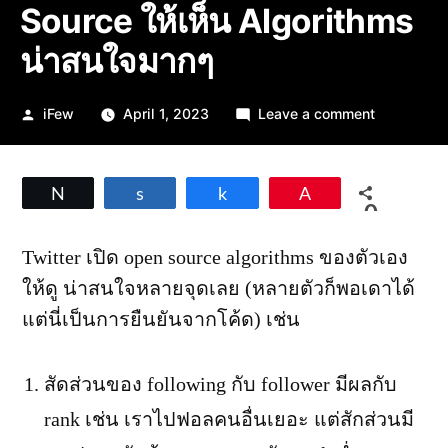
Source ให้เห็น Algorithms
น่าสนใจมากๆ
Posted
on
iFew
April 1, 2023
Leave a comment
by
เมื่อ
Twitter
เปิด
Tweet
Share
Share
Pin
Open
0
Source
SHARES
ให้
Twitter เปิด open source algorithms ของตัวเอง
เห็น
ให้ดู น่าสนใจหลายจุดเลย (หลายตัวก็พอเดาได้
Algorithms
น่า
แต่นี่เป็นการยืนยันจากโค้ด) เช่น
สน
ใจ
มากๆ
สัดส่วนของ following กับ follower มีผลกับ
rank เช่น เราไปฟอลคนอื่นเยอะ แต่สักส่วนมี