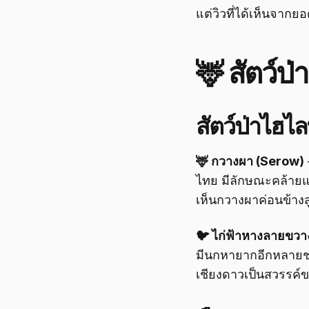
แต่วิวที่ได้เห็นจากยอ
🦌 สัตว์ป
สัตว์ป่าไฮไล
🦌 กวางผา (Serow)
ไทย มีลักษณะคล้ายแพ
เห็นกวางผาค่อนข้างส
🐦 ไก่ฟ้าหางลายขว
มีนกหายากอีกหลายชน
เชียงดาวเป็นสวรรค์ข