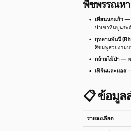
พืชพรรณหา
เทียนนกแก้ว
— ด
ป่าเขาหินปูนระด
กุหลาบพันปี (
สีชมพูสวยงาม
กล้วยไม้ป่า
— พบ
เฟิร์นและมอส
—
📋 ข้อมูล
รายละเอียด