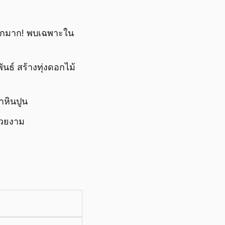
ารักมาก! พบเฉพาะใน
ธ์ สร้างทุ่งดอกไม้
าหินปูน
สวยงาม