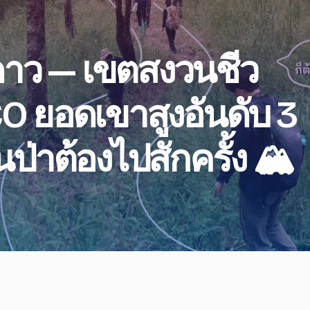
าว — เขตสงวนชีว
ยอดเขาสูงอันดับ 3
ป่าต้องไปสักครั้ง 🏔️