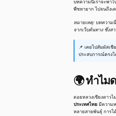
บทความนี้เราจะพาไปร
พืชหายาก ไปจนถึงเค
หมายเหตุ: บทความนี้
จากเว็บต้นทาง ซึ่ง
📌 เคยไปสัมผัสเชี
ประสบการณ์ตรงไ
🌍 ทำไมด
ดอยหลวงเชียงดาวไม่
ประเทศไทย
มีความหล
หลายสายพันธุ์ การได