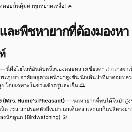
ดดอยนั้นคุ้มค่าทุกหยาดเหงื่อ! ☀️
่าและพืชหายากที่ต้องมองหา
ท์
— นี่คือไฮไลท์อันดับหนึ่งของดอยหลวงเชียงดาว! กวางผาเป
ะภูเขา อาศัยอยู่ตามหน้าผาสูงชัน นักเดินป่าที่มาดอยหล
ูง โดยเฉพาะในช่วงเช้าตรู่และเย็น 🌅
าง (Mrs. Hume’s Pheasant)
— นกหายากที่พบได้ในป่าสูง
ิด เช่น นกปรอดหัวสีเขม่า นกเดินดง และนกกินปลีหางย
องนักดูนก (Birdwatching) 🔭