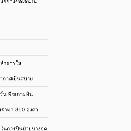
ลงอย่างชัดเจนใน
 ลำธารใส
ากาศเย็นสบาย
ร์น พืชเกาะหิน
าโนรามา 360 องศา
้าในการปีนป่ายบางจุด