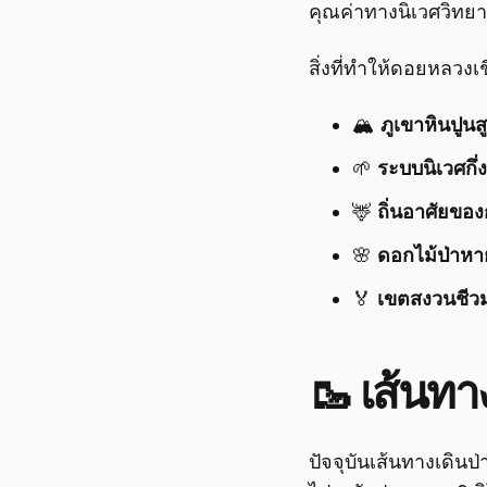
คุณค่าทางนิเวศวิทย
สิ่งที่ทำให้ดอยหลวงเ
🏔️
ภูเขาหินปูน
🌱
ระบบนิเวศกึ่
🦌
ถิ่นอาศัยขอ
🌸
ดอกไม้ป่าห
🏅
เขตสงวนชี
🥾 เส้นท
ปัจจุบันเส้นทางเดิน