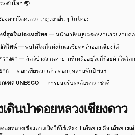
าระดับโลก 🌏
ชียงดาวโดดเด่นกว่าภูเขาอื่น ๆ ในไทย:
สูงที่สุดในประเทศไทย
— หน้าผาหินปูนตระหง่านสวยงามตล
งอัลไพน์
— พบได้ไม่กี่แห่งในเอเชียตะวันออกเฉียงใต้
งกวางผา
— สัตว์ป่าสงวนหายากที่เหลืออยู่ไม่กี่ร้อยตัวในโล
ายาก
— ดอกเทียนนกแก้ว ดอกกุหลาบพันปี ฯลฯ
วมณฑล UNESCO
— การยอมรับระดับนานาชาติ
างเดินป่าดอยหลวงเชียงดาว
ป่าดอยหลวงเชียงดาวเปิดให้ใช้เพียง
1 เส้นทาง
คือ
เส้นทางเด