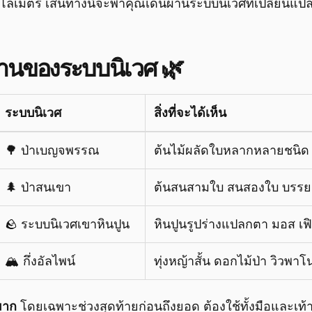
ลเมตร เส้นทางนี้จะพาคุณเดินผ่านระบบนิเวศที่เปลี่ยนแป
่านของระบบนิเวศ 🌿
ระบบนิเวศ
สิ่งที่จะได้เห็น
🌳 ป่าเบญจพรรณ
ต้นไม้ผลัดใบหลากหลายชนิด
🌲 ป่าสนเขา
ต้นสนสามใบ สนสองใบ บรรย
🪨 ระบบนิเวศเขาหินปูน
หินปูนรูปร่างแปลกตา มอส เฟิ
🏔️ กึ่งอัลไพน์
ทุ่งหญ้าสั้น ดอกไม้ป่า วิวพ
มาก
โดยเฉพาะช่วงสุดท้ายก่อนถึงยอด ต้องใช้ทั้งมือและเท