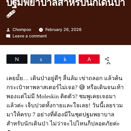
ปฐมพยาบาลสำหรับนักเดินป่า
🩹
Posted
Chompoo
February 26, 2026
by
on
Leave a comment
7
อย่าง
ที่
Tweet
Share
Share
Pin
ต้อง
0
มี
SHARES
ใน
เคยมั้ย… เดินป่าอยู่ดีๆ ลื่นล้ม เข่าถลอก แล้วค้น
ชุด
กระเป๋าหาพลาสเตอร์ไม่เจอ? 😅 หรือเดินจนเท้า
ปฐมพยาบาล
สำหรับ
พองแต่ไม่มี Moleskin ติดตัว? ชมพูเคยเจอมา
นัก
แล้วค่ะ เจ็บปวดทั้งกายและใจเลย! วันนี้เลยรวม
เดิน
ป่า
มาให้ครบ 7 อย่างที่ต้องมีในชุดปฐมพยาบาล
🩹
สำหรับนักเดินป่า ไม่ว่าจะไปไหนก็ปลอดภัยค่ะ