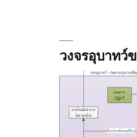
รัชกาล
ที่
7
วงจรอุบาทว์