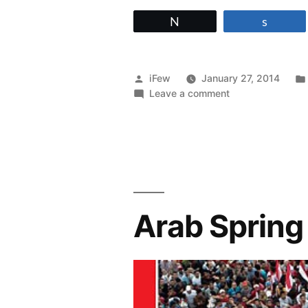
Tweet
Share
Posted
iFew
January 27, 2014
by
on
Leave a comment
วงจร
อุบาทว์
ของ
การเมือง
ไทย
Arab Spring