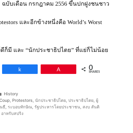
) ฉบับเดือน กรกฎาคม 2556 ขึ้นปกฝูงชนชาว
otestors และอีกข้างหนึ่งคือ World’s Worst
ดีก็มี และ “นักประชาธิปไตย” ที่แย่ก็ไม่น้อย
0
Share
Pin
SHARES
Posted
History
in
 Coup
,
Protestors
,
นักประชาธิปไตย
,
ประชาธิปไตย
,
ผู้
นธี
,
ระบอบทักษิณ
,
รัฐประหารโดยประชาชน
,
สงบ สันติ
,
อาหรับสปริง