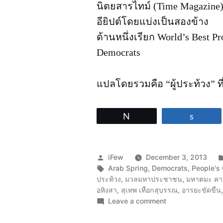
นิตยสารไทม์ (Time Magazine
อียิปต์โดยแบ่งเป็นสองข้าง
ด้านหนึ่งเรียก World’s Best Pr
Democrats
แปลโดยรวมคือ “ผู้ประท้วง” ที่
Tweet
Share
Posted
iFew
December 3, 2013
by
Tags:
Arab Spring
,
Democrats
,
People's
ประท้วง
,
มวลมหาประชาชน
,
มหาตมะ คา
อหิงสา
,
สุเทพ เทือกสุบรรณ
,
อารยะขัดขืน
on
Leave a comment
Arab
Spring