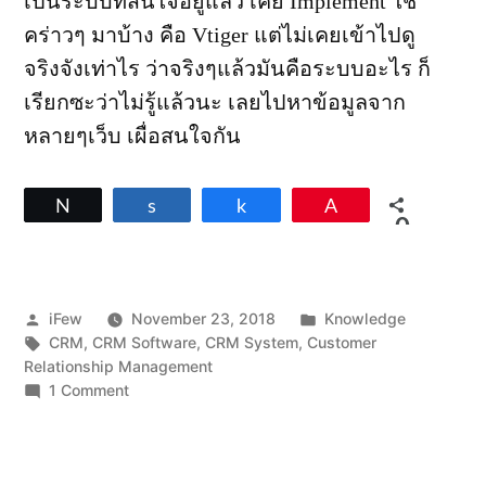
เป็นระบบที่สนใจอยู่แล้ว เคย Implement ใช้
คร่าวๆ มาบ้าง คือ Vtiger แต่ไม่เคยเข้าไปดู
จริงจังเท่าไร ว่าจริงๆแล้วมันคือระบบอะไร ก็
เรียกซะว่าไม่รู้แล้วนะ เลยไปหาข้อมูลจาก
หลายๆเว็บ เผื่อสนใจกัน
Tweet
Share
Share
Pin
0
SHARES
Posted
Posted
iFew
November 23, 2018
Knowledge
by
Tags:
in
CRM
,
CRM Software
,
CRM System
,
Customer
Relationship Management
on
1 Comment
ระบบ
CRM
คือ
อะไร?