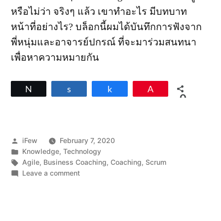
หรือไม่ว่า จริงๆ แล้ว เขาทำอะไร มีบทบาท
หน้าที่อย่างไร? บล็อกนี้ผมได้บันทึกการฟังจาก
พี่หนุ่มและอาจารย์ปกรณ์ ที่จะมาร่วมสนทนา
เพื่อหาความหมายกัน
Tweet
Share
Share
Pin
0
SHARES
Posted
iFew
February 7, 2020
by
Posted
Knowledge
,
Technology
in
Tags:
Agile
,
Business Coaching
,
Coaching
,
Scrum
on
Leave a comment
ยุทธ
จักร
ของ
Coach