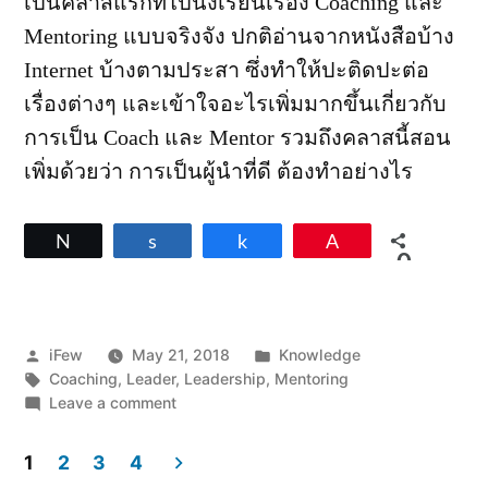
เป็นคลาสแรกที่ไปนั่งเรียนเรื่อง Coaching และ
Mentoring แบบจริงจัง ปกติอ่านจากหนังสือบ้าง
Internet บ้างตามประสา ซึ่งทำให้ปะติดปะต่อ
เรื่องต่างๆ และเข้าใจอะไรเพิ่มมากขึ้นเกี่ยวกับ
การเป็น Coach และ Mentor รวมถึงคลาสนี้สอน
เพิ่มด้วยว่า การเป็นผู้นำที่ดี ต้องทำอย่างไร
Tweet
Share
Share
Pin
0
SHARES
Posted
Posted
iFew
May 21, 2018
Knowledge
by
Tags:
in
Coaching
,
Leader
,
Leadership
,
Mentoring
on
Leave a comment
ผู้นำ
เชิง
1
2
3
4
บวก