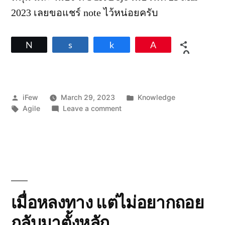
2023 เลยขอแชร์ note ไว้หน่อยครับ
Tweet
Share
Share
Pin
0
SHARES
Posted
Posted
iFew
March 29, 2023
Knowledge
by
Tags:
on
in
Agile
Leave a comment
Key
Takeaways:
“ถ้า
Agile
มัน
ทำให้
แผนก
รอบ
เมื่อหลงทาง แต่ไม่อยากถอย
ข้าง
กลับมาตั้งหลัก
ยาก