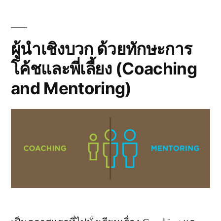
ลอง
มา
ทำความ
เข้าใจ
ผู้นำเชิงบวก ด้วยทักษะการ
แบบ
โค้ชและพี่เลี้ยง (Coaching
คน
ที่
and Mentoring)
ไม่รู้
อะไร
เลย