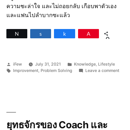
ความชะล่าใจ และไม่ถอยกลับ เกือบพาตัวเอง
และแฟนไปลำบากซะแล้ว
Tweet
Share
Share
Pin
0
SHARES
Posted
Posted
iFew
July 31, 2021
Knowledge
,
Lifestyle
by
Tags:
in
on
Improvement
,
Problem Solving
Leave a comment
เมื่อ
หลง
ทาง
แต่
ไม่
อยาก
ถอย
กลับ
ยุทธจักรของ Coach และ
มา