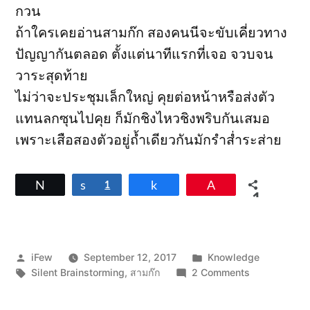
กวน
ถ้าใครเคยอ่านสามก๊ก สองคนนีจะขับเคี่ยวทาง
ปัญญากันตลอด ตั้งแต่นาทีแรกที่เจอ จวบจน
วาระสุดท้าย
ไม่ว่าจะประชุมเล็กใหญ่ คุยต่อหน้าหรือส่งตัว
แทนลกซุนไปคุย ก็มักชิงไหวชิงพริบกันเสมอ
เพราะเสือสองตัวอยู่ถ้ำเดียวกันมักรำส่ำระส่าย
Tweet
Share
1
Share
Pin
1
SHARES
Posted
Posted
iFew
September 12, 2017
Knowledge
by
Tags:
in
on
Silent Brainstorming
,
สามก๊ก
2 Comments
เมื่อ
มี