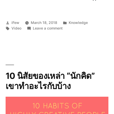
0
SHARES
Posted
Posted
iFew
March 18, 2018
Knowledge
by
Tags:
on
in
Video
Leave a comment
วิถี
ความ
สำเร็จ
แบบ
ตะวัน
ตก
10 นิสัยของเหล่า “นักคิด”
เขาทำอะไรกับบ้าง