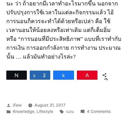
นะ ว่า ถ้าอยากมีเวลาทำอะไรมากขึ้น นอกจาก
ปรับปรุงการใช้เวลาในแต่ละกิจกรรมแล้ว ไอ้
การนอนก็ควรจะทำได้ด้วยหรือเปล่า คือ ใช้
เวลานอนให้น้อยลงหรือเท่าเดิม แต่ก็เต็มอิ่ม
หรือ “การนอนที่มีประสิทธิภาพ” แบบที่เราทำกับ
การเงิน การออกกำลังกาย การทำงาน ประมาณ
นั้น … แล้วมันทำอย่างไรล่ะ?
Tweet
Share
2
Share
Pin
2
SHARES
Posted
iFew
August 31, 2017
by
Posted
Tags:
on
Knowledge
,
Lifestyle
นอน
4 Comments
in
ทำ
อย่างไร