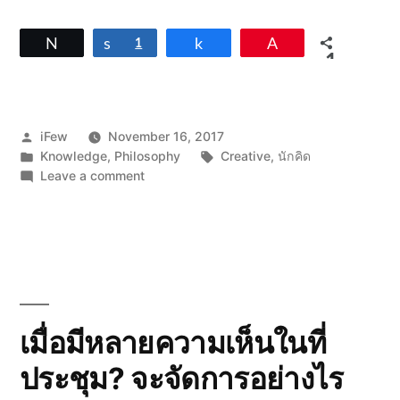
Tweet
Share
1
Share
Pin
1
SHARES
Posted
iFew
November 16, 2017
by
Posted
Tags:
Knowledge
,
Philosophy
Creative
,
นักคิด
in
on
Leave a comment
10
นิสัย
ของ
เหล่า
“นัก
คิด”
เขา
ทำ
เมื่อมีหลายความเห็นในที่
อะไร
ประชุม? จะจัดการอย่างไร
กับ
บ้าง