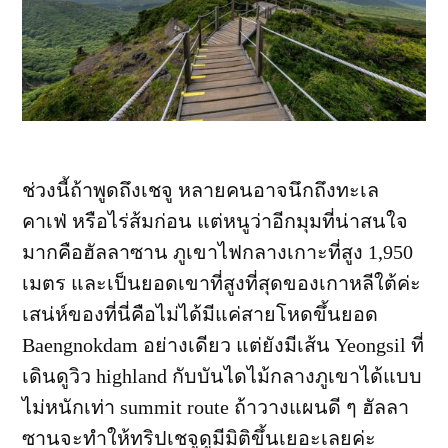
ช่วงนี้ถ้าพูดถึงเชจู หลายคนอาจนึกถึงทะเล
คาเฟ่ หรือไร่ส้มก่อน แต่หนูว่าอีกมุมที่น่าสนใจ
มากคือฮัลลาซาน ภูเขาไฟกลางเกาะที่สูง 1,950
เมตร และเป็นยอดเขาที่สูงที่สุดของเกาหลีใต้ค่ะ
เสน่ห์ของที่นี่คือไม่ได้มีแค่สายโหดขึ้นยอด
Baengnokdam อย่างเดียว แต่ยังมีเส้น Yeongsil ที่
เดินดูวิว highland กับบันไดไม้กลางภูเขาได้แบบ
ไม่หนักเท่า summit route ถ้าวางแผนดี ๆ ฮัลลา
ซานจะทำให้ทริปเชจูดูมีมิติขึ้นเยอะเลยค่ะ