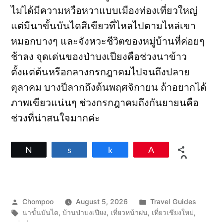
ไม่ได้มีความหวือหวาแบบเมืองท่องเที่ยวใหญ่
แต่มีนาขั้นบันไดสีเขียวที่ไหลไปตามไหล่เขา
หมอกบางๆ และจังหวะชีวิตของหมู่บ้านที่ค่อยๆ
ช้าลง จุดเด่นของป่าบงเปียงคือช่วงนาข้าว
ตั้งแต่ต้นหรือกลางกรกฎาคมไปจนถึงปลาย
ตุลาคม บางปีลากถึงต้นพฤศจิกายน ถ้าอยากได้
ภาพเขียวแน่นๆ ช่วงกรกฎาคมถึงกันยายนคือ
ช่วงที่น่าสนใจมากค่ะ
Tweet
Share
Share
Pin
0
SHARES
Posted
Posted
Chompoo
August 5, 2026
Travel Guides
by
Tags:
in
นาขั้นบันได
,
บ้านป่าบงเปียง
,
เที่ยวหน้าฝน
,
เที่ยวเชียงใหม่
,