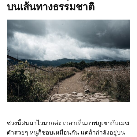
บนเส้นทางธรรมชาติ
เส้น
ทาง
Yeongsil
และ
Seongpanak
ช่วงนี้ฝนมาไวมากค่ะ เวลาเห็นภาพภูเขากับเมฆ
ดำสวยๆ หนูก็ชอบเหมือนกัน แต่ถ้ากำลังอยู่บน