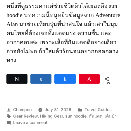
หนึ่งที่ดูธรรมดาแต่ช่วยชีวิตผิวได้เยอะคือ sun
hoodie บทความนี้หนูหยิบข้อมูลจาก Adventure
Alan มาช่วยเทียบรุ่นที่น่าสนใจ แล้วเล่าในมุม
คนไทยที่ต้องเจอทั้งแดดแรง ความชื้น และ
อากาศอบค่ะ เพราะเสื้อที่กันแดดดีอย่างเดียว
อาจยังไม่พอ ถ้าใส่แล้วร้อนจนอยากถอดกลาง
ทาง
Tweet
Share
Share
Pin
0
SHARES
Posted
Posted
Chompoo
July 31, 2026
Travel Guides
by
Tags:
in
Gear Review
,
Hiking Gear
,
sun hoodie
,
กันแดด
,
เดินป่า
on
Leave a comment
เปรียบ