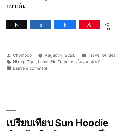
กว่าเดิม
Tweet
Share
Share
Pin
0
SHARES
Posted
Posted
Chompoo
August 4, 2026
Travel Guides
by
Tags:
in
Hiking Tips
,
Leave No Trace
,
ทางโคลน
,
เดินป่า
on
Leave a comment
เดิน
บน
ทาง
เปียก
และ
โคลน
อย่าง
รับ
เปรียบเทียบ Sun Hoodie
ผิด