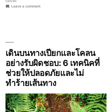
แม่แจ่ม
on
Leave a comment
บ้าน
ป่า
บง
เปีย
ง:
นา
ขั้น
บันได
เดินบนทางเปียกและโคลน
กลาง
อย่างรับผิดชอบ: 6 เทคนิคที่
ฤดู
ฝน
ช่วยให้ปลอดภัยและไม่
ที่
แม่แจ่ม
ทำร้ายเส้นทาง