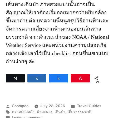
เส้นทางเดินป่า ภาพสวยแบบนั้นอาจเป็น
สัญญาณให้เราต้องเริ่มถอยมากกว่าหยิบกล้อง
ขึ้นมาถ่ายต่อ บทความนี้หนูสรุปวิธีอ่านฟ้าและ
จัดการความเสี่ยงจากฟ้าคะนองบนเส้นทาง
ธรรมชาติ จากคำแนะนำของ NOAA / National
Weather Service และหน่วยงานความปลอดภัย
กลางแจ้ง เอาไว้เป็น checklist ก่อนขึ้นเขาแบบ
อ่านง่ายๆ ค่ะ
Tweet
Share
Share
Pin
0
SHARES
Posted
Posted
Chompoo
July 28, 2026
Travel Guides
by
Tags:
in
ความปลอดภัย
,
ฟ้าคะนอง
,
เดินป่า
,
เที่ยวธรรมชาติ
on
Leave a comment