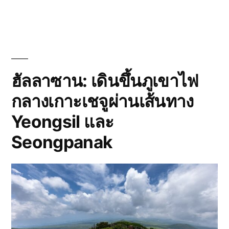
เทียบ
Sun
Hoodie
สำหรับ
เดิน
ป่าแดด
แรง
ฮัลลาซาน: เดินขึ้นภูเขาไฟ
ปี
กลางเกาะเชจูผ่านเส้นทาง
2026
Yeongsil และ
Seongpanak