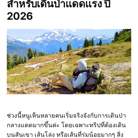
สำหรับเดินป่าแดดแรง ปี
ชอบ:
6
2026
เทคนิค
ที่
ช่วย
ให้
ปลอดภัย
และ
ไม่
ทำร้าย
เส้น
ทาง
ช่วงนี้หนูเห็นหลายคนเริ่มจริงจังกับการเดินป่า
กลางแดดมากขึ้นค่ะ โดยเฉพาะทริปที่ต้องเดิน
บนสันเขา เส้นโล่ง หรือเส้นที่ร่มน้อยมากๆ สิ่ง