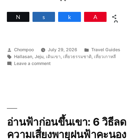
Tweet
Share
Share
Pin
0
SHARES
Posted
Posted
Chompoo
July 29, 2026
Travel Guides
by
Tags:
in
Hallasan
,
Jeju
,
เดินเขา
,
เที่ยวธรรมชาติ
,
เที่ยวเกาหลี
on
Leave a comment
ฮัล
ลา
ซาน:
เดิน
ขึ้น
ภูเขาไฟ
กลาง
เกาะ
อ่านฟ้าก่อนขึ้นเขา: 6 วิธีลด
เช
ความเสี่ยงพายุฝนฟ้าคะนอง
จู
ผ่าน