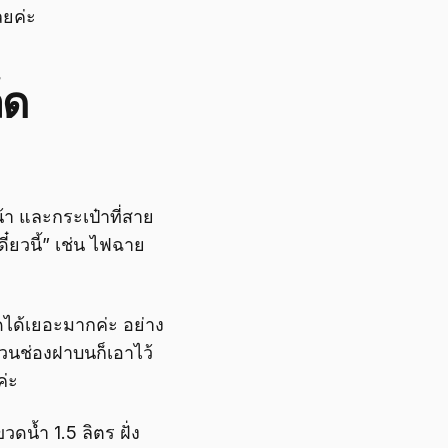
ลยค่ะ
็ด
น้า และกระเป๋าที่สาย
ี๋ยวนี้” เช่น ไฟฉาย
ดได้เยอะมากค่ะ อย่าง
ส่วนช่องฝาบนก็เอาไว้
ค่ะ
วดน้ำ 1.5 ลิตร ฝั่ง