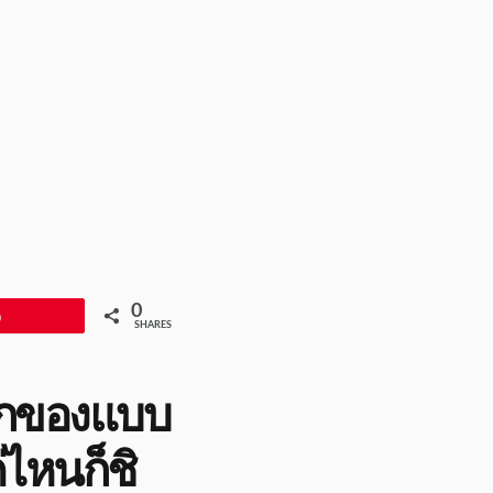
0
Pin
SHARES
พ็กของแบบ
่ไหนก็ชิ