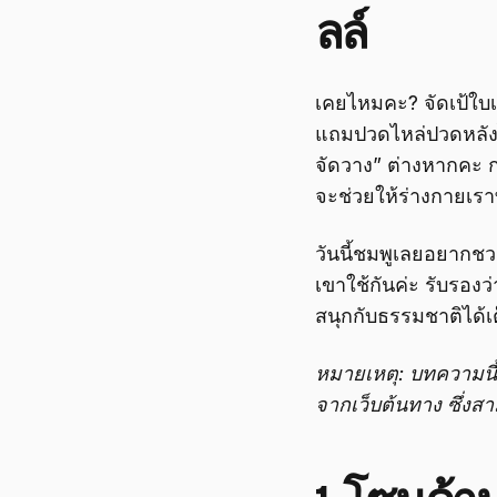
ลล์
เคยไหมคะ? จัดเป้ใบเด
แถมปวดไหล่ปวดหลังไปห
จัดวาง” ต่างหากคะ กา
จะช่วยให้ร่างกายเรา
วันนี้ชมพูเลยอยากชว
เขาใช้กันค่ะ รับรองว
สนุกกับธรรมชาติได้เ
หมายเหตุ: บทความนี้
จากเว็บต้นทาง ซึ่ง