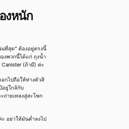
ของหนัก
ี่สุด” ต้องอยู่ตรงนี้
งพวกนี้ได้แก่ ถุงน้ำ
Canister (ถ้ามี) ค่ะ
อกไปถือให้ห่างตัวสิ
ยู่ใกล้กับ
กจะถ่ายเทลงสู่สะโพก
่ะ อย่าให้มันต่ำลงไป