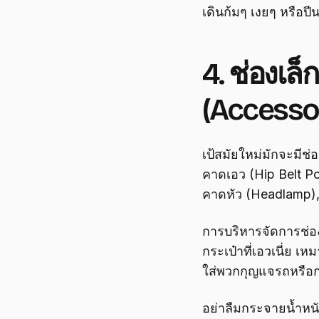
เดินก้มๆ เงยๆ หรือปี
4. ช่องเล็
(Accesso
เป้สมัยใหม่มักจะมีช่
คาดเอว (Hip Belt Pock
คาดหัว (Headlamp), ค
การบริหารจัดการช่อง
กระเป๋าที่เอวเนี่ย เห
ใส่พวกกุญแจรถหรือกระ
อย่าลืมกระจายน้ำหนักใ