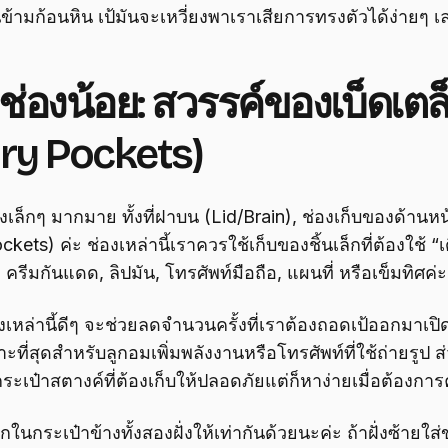
นข้ามก้อนหิน เป้มันจะเหวี่ยงพาเราเสียการทรงตัวได้ง่ายๆ เ
กช่องน้อย: สวรรค์ของเบ็ดเตล
ry Pockets)
องเล็กๆ มากมาย ทั้งที่ฝาบน (Lid/Brain), ช่องเก็บของด้านห
ets) ค่ะ ช่องเหล่านี้เราควรใช้เก็บของชิ้นเล็กที่ต้องใช้ “เด
รีมกันแดด, ลิปมัน, โทรศัพท์มือถือ, แผนที่ หรือเข็มทิศค่ะ
เหล่านี้ดีๆ จะช่วยลดจำนวนครั้งที่เราต้องถอดเป้ออกมาเปิ
มาะที่สุดสำหรับลูกอมเพิ่มพลังงานหรือโทรศัพท์ที่ใช้ถ่ายรูป 
เป๋าสตางค์ที่ต้องเก็บให้ปลอดภัยแต่ก็หาง่ายเมื่อต้องการ
นกระเป๋าข้างทั้งสองฝั่งให้เท่ากันด้วยนะค่ะ ถ้าฝั่งซ้ายใส่ข