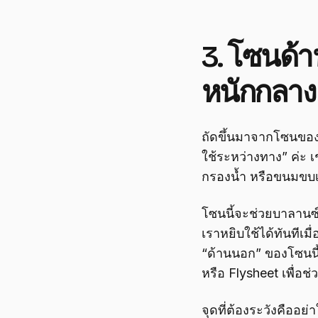
3. โซนด้
หนักกลาง
ถัดขึ้นมาจากโซนของห
ใช้ระหว่างทาง” ค่ะ เ
กรองน้ำ หรือขนมขบเคี
โซนนี้จะช่วยบาลานซ์
เราหยิบใช้ได้ทันทีเม
“ด้านนอก” ของโซนนี้ (
หรือ Flysheet เพื่อ
จุดที่ต้องระวังคืออย