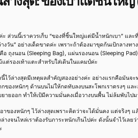
นล่างสุด: ของเบาแต่ชิ้นใหญ
่อนค่ะ ส่วนนี้เราควรเก็บ “ของที่ชิ้นใหญ่แต่มีน้ำหนักเบา” และท
ว่างวัน” อย่างเด็ดขาดค่ะ เพราะถ้าต้องมาขุดก้นเป้กลางทา
สุดคือ ถุงนอน (Sleeping Bag), แผ่นรองนอน (Sleeping Pad) 
้แต่รองเท้าแตะสำหรับใส่เดินในแคมป์ค่ะ
นี้ไว้ล่างสุดมีเหตุผลสำคัญสองอย่างค่ะ อย่างแรกคือมันจะท
จากของหนักๆ ด้านบนไม่ให้กดทับลงบนสะโพกเราตรงๆ และอย
ขยายออก ทำให้เป้มีความมั่นคงเมื่อวางบนพื้น ไม่ล้มพับไปม
ของหนักๆ ไว้ล่างสุดเพราะคิดว่าจะได้มั่นคง แต่จริงๆ แล
งล่างจนไหล่เราต้องรับภาระหนักเกินไปค่ะ ดังนั้นจำไว้เลยว่า
ะ