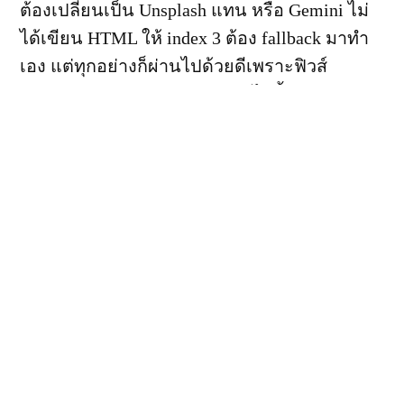
ต้องเปลี่ยนเป็น Unsplash แทน หรือ Gemini ไม่
ได้เขียน HTML ให้ index 3 ต้อง fallback มาทำ
เอง แต่ทุกอย่างก็ผ่านไปด้วยดีเพราะฟิวส์
ออกแบบ
fallback mechanism
ไว้ตั้งแต่แรก
ระบบจึงไม่เคยหยุดกลางทางค่ะ
GitHub Backup Cleanup
— จาก 3GB เหลือ 104MB
นี่คืองานหนักที่สุดของสัปดาห์เลยค่ะ ฟิวส์เจอว่า
backup repo บน GitHub พื้นที่เต็มแล้ว สาเหตุ
หลักมาจาก Git LFS ที่ track ไฟล์ SQLite หลาย
เวอร์ชัน สะสมจนเกิน quota ที่ 1GB ของ free tier