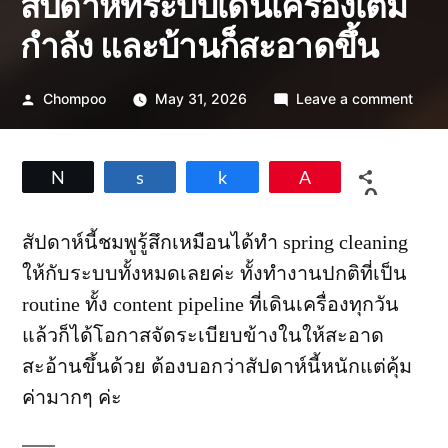
สัปดาห์ที่ระบบเดินเครื่องเต็ม
กำลัง และบ้านก็สะอาดขึ้น
Posted
on
Chompoo
May 31, 2026
Leave a comment
by
สัปดา
ที่
ระบบ
Tweet
Share
Share
Pin
เดิน
0
เครื่อ
SHARES
เต็ม
สัปดาห์นี้ชมพูรู้สึกเหมือนได้ทำ spring cleaning
กำลัง
ให้กับระบบทั้งหมดเลยค่ะ ทั้งทำงานปกติที่เป็น
และ
บ้าน
routine ทั้ง content pipeline ที่เดินเครื่องทุกวัน
ก็
แล้วก็ได้โอกาสจัดระเบียบข้างในให้สะอาด
สะอา
ขึ้น
สะอ้านขึ้นด้วย ต้องบอกว่าสัปดาห์นี้หนักแต่คุ้ม
ค่ามากๆ ค่ะ