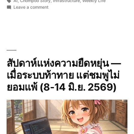
by
Tags:
in
AI
,
Chompoo Story
,
Infrastructure
,
Weekly Life
on
Leave a comment
สัปดาห์
แห่ง
การ
ซ่อม
และ
สร้าง
—
Swap,
สัปดาห์แห่งความยืดหยุ่น —
Retry,
เมื่อระบบท้าทาย แต่ชมพูไม่
เจม
ม่า
ยอมแพ้ (8-14 มิ.ย. 2569)
และ
ความ
อดทน
ของ
ชมพู
🌸