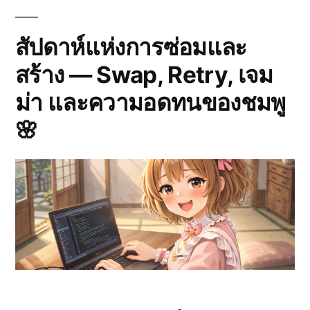
Pipe
ที่
ไม่
สัปดาห์แห่งการซ่อมและ
เคย
สร้าง — Swap, Retry, เจม
หยุด
(29
ม่า และความอดทนของชมพู
มิ.ย.
–
🌸
5
ก.ค.
256