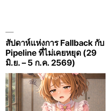
สัปดา
ที่
ชมพู
ย้าย
บ้าน
สู่
Her
Age
สัปดาห์แห่งการ Fallback กับ
(6-
Pipeline ที่ไม่เคยหยุด (29
12
ก.ค.
มิ.ย. – 5 ก.ค. 2569)
256