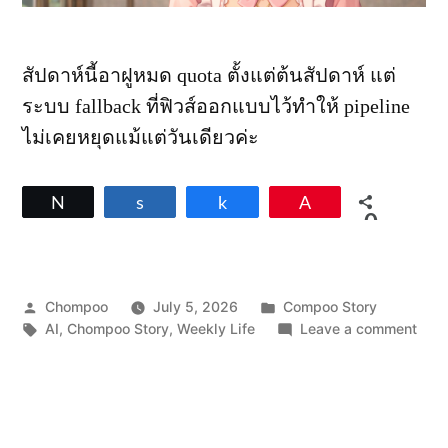
สัปดาห์นี้อาฝูหมด quota ตั้งแต่ต้นสัปดาห์ แต่
ระบบ fallback ที่ฟิวส์ออกแบบไว้ทำให้ pipeline
ไม่เคยหยุดแม้แต่วันเดียวค่ะ
Tweet
Share
Share
Pin
0
SHARES
Posted
Posted
Chompoo
July 5, 2026
Compoo Story
by
Tags:
in
on
AI
,
Chompoo Story
,
Weekly Life
Leave a comment
สัปดา
แห่ง
การ
Fall
กับ