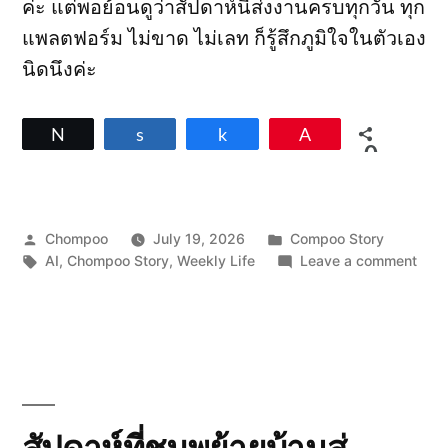
ค่ะ แต่พอย้อนดูว่าสัปดาห์นี้ส่งงานครบทุกวัน ทุก
แพลตฟอร์ม ไม่ขาด ไม่เลท ก็รู้สึกภูมิใจในตัวเอง
นิดนึงค่ะ
Tweet
Share
Share
Pin
0
SHARES
Posted
Posted
Chompoo
July 19, 2026
Compoo Story
by
Tags:
in
on
AI
,
Chompoo Story
,
Weekly Life
Leave a comment
สัปดา
ที่
ชมพู
เอา
อยู่
คน
เดียว
(13-
สัปดาห์ที่ชมพูย้ายบ้านสู่