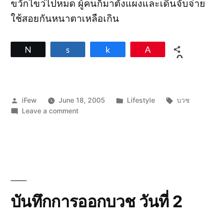
ขวักไขว่ไปหมด ผู้คนก็มาตั้งแผงและเดินจับจ่าย
ใช้สอยกันหนาตาเหลือเกิน
Tweet
Share
Share
Pin
0
SHARES
Posted
Posted
Tags:
iFew
June 18, 2005
Lifestyle
บวช
by
on
in
Leave a comment
บันทึก
การ
ออกบวช
วัน
ที่
3
บันทึกการออกบวช วันที่ 2