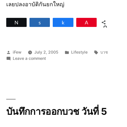
เลยปลงอาบัติกันยกใหญ่
Tweet
Share
Share
Pin
0
SHARES
Posted
Posted
Tags:
iFew
July 2, 2005
Lifestyle
บวช
by
on
in
Leave a comment
บันทึก
การ
ออกบวช
วัน
ที่
6
บันทึกการออกบวช วันที่ 5