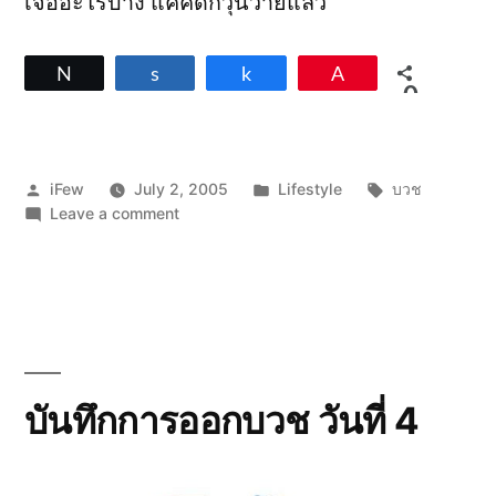
เจออะไรบ้าง แค่คิดก็วุ่นวายแล้ว
Tweet
Share
Share
Pin
0
SHARES
Posted
Posted
Tags:
iFew
July 2, 2005
Lifestyle
บวช
by
on
in
Leave a comment
บันทึก
การ
ออกบวช
วัน
ที่
5
บันทึกการออกบวช วันที่ 4