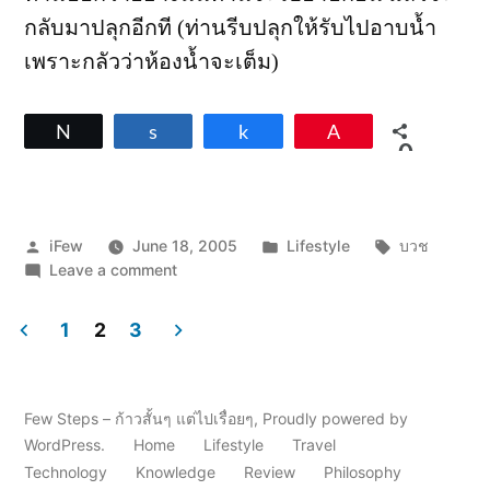
กลับมาปลุกอีกที (ท่านรีบปลุกให้รับไปอาบน้ำ
เพราะกลัวว่าห้องน้ำจะเต็ม)
Tweet
Share
Share
Pin
0
SHARES
Posted
Posted
Tags:
iFew
June 18, 2005
Lifestyle
บวช
by
on
in
Leave a comment
บันทึก
การ
1
2
3
ออกบวช
Posts
วัน
ที่
pagination
2
Few Steps – ก้าวสั้นๆ แต่ไปเรื่อยๆ
,
Proudly powered by
WordPress.
Home
Lifestyle
Travel
Technology
Knowledge
Review
Philosophy