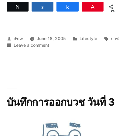
Tweet
Share
Share
Pin
0
SHARES
Posted
Posted
Tags:
iFew
June 18, 2005
Lifestyle
บวช
by
on
in
Leave a comment
บันทึก
การ
ออกบวช
วัน
ที่
4
บันทึกการออกบวช วันที่ 3