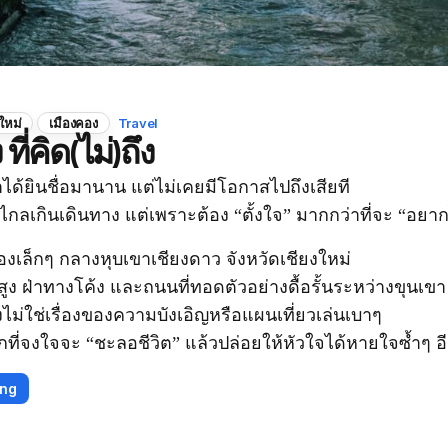
ใหม่
เมืองคอง
Travel
ที่คิด(ไม่)ถึง
ราได้ยินชื่อมานาน แต่ไม่เคยมีโอกาสไปถึงเสียที
นไกลเกินเดินทาง แต่เพราะต้อง “ตั้งใจ” มากกว่าที่จะ “อยา
องเล็กๆ กลางหุบเขาเชียงดาว จังหวัดเชียงใหม่
สูง ฝ่าทางโค้ง และถนนที่ทอดตัวอย่างดื้อรั้นระหว่างขุนเขา
ึงไม่ใช่เรื่องของความบังเอิญหรือแผนเที่ยวเล่นเบาๆ
กที่จงใจจะ “ชะลอชีวิต” แล้วปล่อยให้หัวใจได้หายใจซ้ำๆ อี
ing