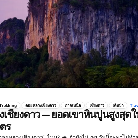
Trekking
ดอยหลวงเชียงดาว
ภาคเหนือ
เชียงดาว
เดินป่า
Tra
เชียงดาว — ยอดเขาหินปูนสูงสุด
มตร
“ดอยหลวงเชียงดาว” ไหม? 🏔️ ถ้ายังไม่เคย วันนี้จะพาไปทำ