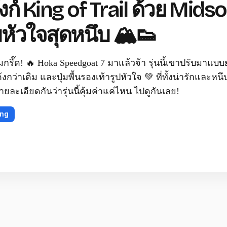
งก์ King of Trail ด้วย Midso
มหัวใจสุดหนึบ 🏔️👟
รี๊ด! 🔥 Hoka Speedgoat 7 มาแล้วจ้า รุ่นนี้เขาปรับมาแบ
ด้งกว่าเดิม และปุ่มพื้นรองเท้ารูปหัวใจ 💚 ที่ทั้งน่ารักและหนึบ
ละเอียดกันว่ารุ่นนี้คุ้มค่าแค่ไหน ไปดูกันเลย!
ing