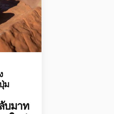
ง
ุ่ม
กลับมาท