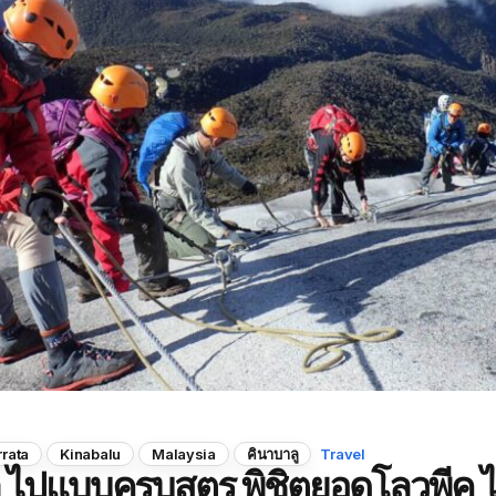
rrata
Kinabalu
Malaysia
คินาบาลู
Travel
ู ไปแบบครบสูตร พิชิตยอดโลวพีค ไ