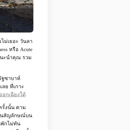
ไม่เยอะ วันลา
ss หรือ Acute
จะแนะนำคุณ รวม
รัฐซาบาห์
ลย ที่เกาะ
นออกเฉียงใต้
รั้งนั้น ตาม
ป็นสัญลักษณ์บน
พักไม่ทัน