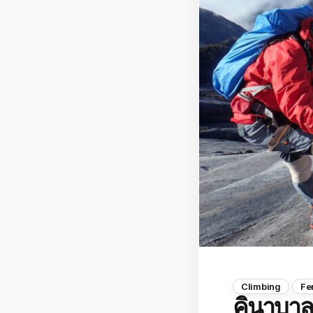
Climbing
Fe
คินาบาล