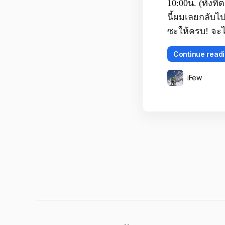
10:00น. (ทั้งท
นี้ผมเลยกลับไป
ซะให้ครบ! จะไ
Continue read
iFew