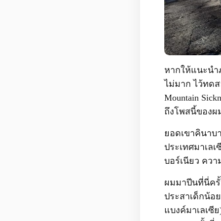
หากให้แนะนำภู
ไม่มาก ไว้ทดส
Mountain Sickn
ถึงโพสนี้ของผ
ยอดเขาคินาบาลู
ประเทศมาเลเซี
บอร์เนียว ควา
ผมมาปีนที่นี่ค
ประสาเด็กน้อย
แบงค์มาเลเซีย