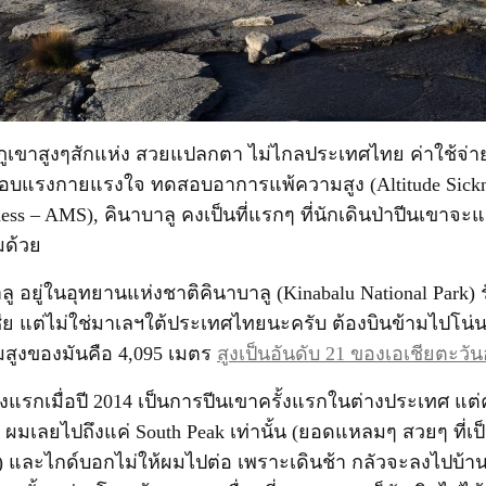
เขาสูงๆสักแห่ง สวยแปลกตา ไม่ไกลประเทศไทย ค่าใช้จ่าย
อบแรงกายแรงใจ ทดสอบอาการแพ้ความสูง (Altitude Sickne
ess – AMS), คินาบาลู คงเป็นที่แรกๆ ที่นักเดินป่าปีนเขา
มด้วย
 อยู่ในอุทยานแห่งชาติคินาบาลู (Kinabalu National Park) 
ย แต่ไม่ใช่มาเลฯใต้ประเทศไทยนะครับ ต้องบินข้ามไปโน่นเ
มสูงของมันคือ 4,095 เมตร
สูงเป็นอันดับ 21 ของเอเชียตะวั
รั้งแรกเมื่อปี 2014 เป็นการปีนเขาครั้งแรกในต่างประเทศ แต่ค
 ผมเลยไปถึงแค่ South Peak เท่านั้น (ยอดแหลมๆ สวยๆ ที่เ
) และไกด์บอกไม่ให้ผมไปต่อ เพราะเดินช้า กลัวจะลงไปบ้าน