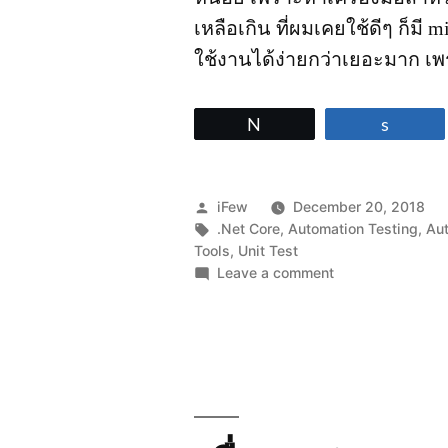
เหลือเกิน ที่ผมเคยใช้ดีๆ ก็มี m
ใช้งานได้ง่ายกว่าเยอะมาก เ
Tweet
Share
Posted
iFew
December 20, 2018
by
Tags:
.Net Core
,
Automation Testing
,
Au
Tools
,
Unit Test
on
Leave a comment
มา
ลอง
Code
Coverage
บน
.Net
Core
2+