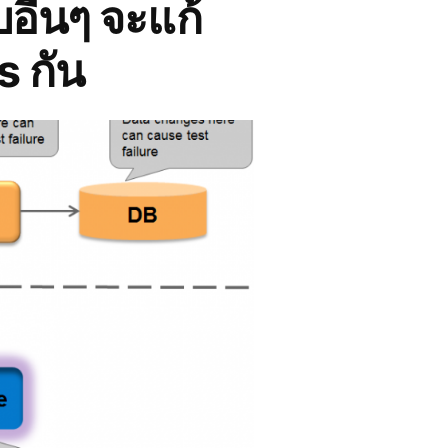
อื่นๆ จะแก้
s กัน