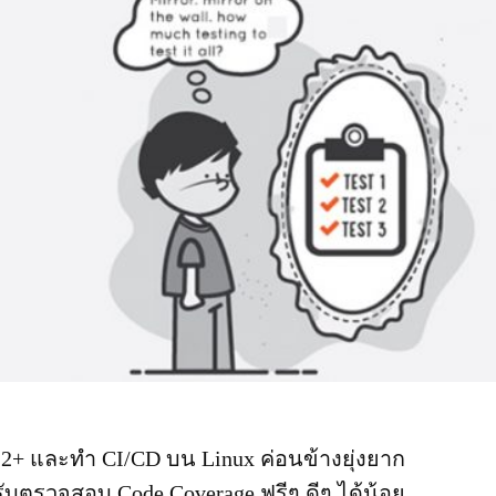
e 2+ และทำ CI/CD บน Linux ค่อนข้างยุ่งยาก
ับตรวจสอบ Code Coverage ฟรีๆ ดีๆ ได้น้อย