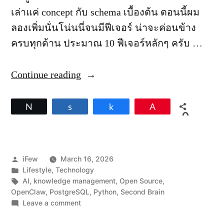
เล่าแค่ concept กับ schema เบื้องต้น ตอนนี้ผม
ลองเพิ่มนั่นโน่นนี่จนมีฟีเจอร์ น่าจะค่อนข้าง
ครบทุกด้าน ประมาณ 10 ฟีเจอร์หลักๆ ครับ …
“
Continue reading
แ
จ
Tweet
Share
Share
Pin
0
ก
SHARES
โ
ค้
Posted
iFew
March 16, 2026
ด
by
Posted
Lifestyle
,
Technology
in
Tags:
AI
,
knowledge management
,
Open Source
,
S
OpenClaw
,
PostgreSQL
,
Python
,
Second Brain
e
on
Leave a comment
c
แจก