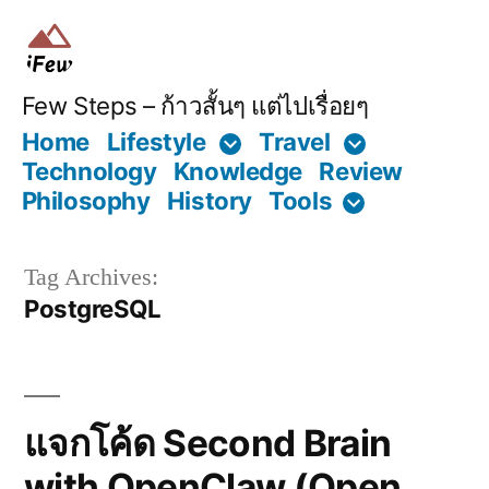
Skip
to
content
Few Steps – ก้าวสั้นๆ แต่ไปเรื่อยๆ
Home
Lifestyle
Travel
Technology
Knowledge
Review
Philosophy
History
Tools
Tag Archives:
PostgreSQL
แจกโค้ด Second Brain
with OpenClaw (Open