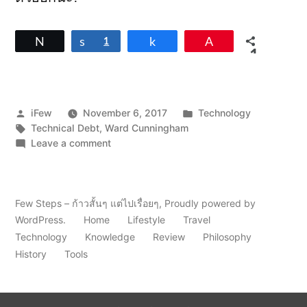
Tweet
Share
1
Share
Pin
1
SHARES
Posted
Posted
iFew
November 6, 2017
Technology
by
Tags:
in
Technical Debt
,
Ward Cunningham
on
Leave a comment
ว่า
ด้วย
เรื่อง
“หนี้
Few Steps – ก้าวสั้นๆ แต่ไปเรื่อยๆ
,
Proudly powered by
ทาง
WordPress.
Home
Lifestyle
Travel
เทคนิค”
Technology
Knowledge
Review
Philosophy
(Technical
History
Tools
Debt)
ทำไม
ต้อง