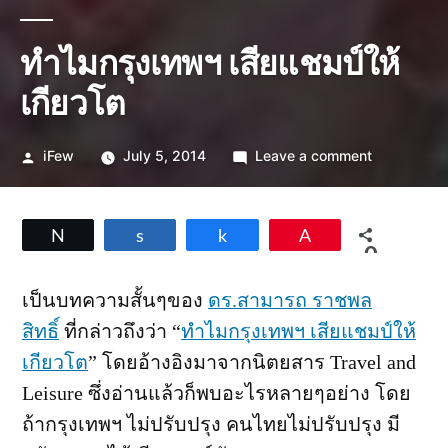
ทำไมกรุงเทพฯ เสียแชมป์ให้
เกียวโต
Posted
on
iFew
July 5, 2014
Leave a comment
by
ทำไม
กรุงเทพฯ
เสีย
Tweet
Share
Share
Pin
แชมป์
0
ให้
SHARES
เกีย
เป็นบทความสั้นๆของ
ดร.สามารถ ราชพล
วโต
สิทธิ์
ที่กล่าวถึงว่า “
ทำไมกรุงเทพฯ เสียแชมป์ให้
เกียวโต
” โดยอ้างอิงมาจากนิตยสาร Travel and
Leisure ซึ่งอ่านแล้วก็พบอะไรหลายๆอย่าง โดย
ถ้ากรุงเทพฯ ไม่ปรับปรุง คนไทยไม่ปรับปรุง มี