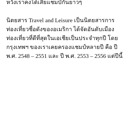
หวังเราคงได้เสียแชมป์กันยาวๆ
นิตยสาร Travel and Leisure เป็นนิตยสารการ
ท่องเที่ยวชื
่อดังของอเมริกา ได้จัดอันดับเมือง
ท่องเที่ย
วที่ดีที่สุดในเอเชียเป็นปร
ะจำทุกปี โดย
กรุงเทพฯ ของเราเคยครองแชมป์หลายปี คือ ปี
พ.ศ. 2548 – 2551 และ ปี พ.ศ. 2553 – 2556 แต่ปีนี้
(พ.ศ. 2557) กรุงเทพฯ หล่นไปอยู่อันดับ 3 เสีย
แชมป์ให้เกียวโตของญี่ป
ุ่น โดยมีผลการจัด
อันดับดังนี้
1. เกียวโต 2. เสียมเรียบ 3. กรุงเทพฯ 4. โตเก
ียว
5. ฮ่องกง 6. เซี่ยงไฮ้ 7. ฮานอย 8. ซีอาน 9. ปักกิ่ง
และ 10. สิงคโปร์