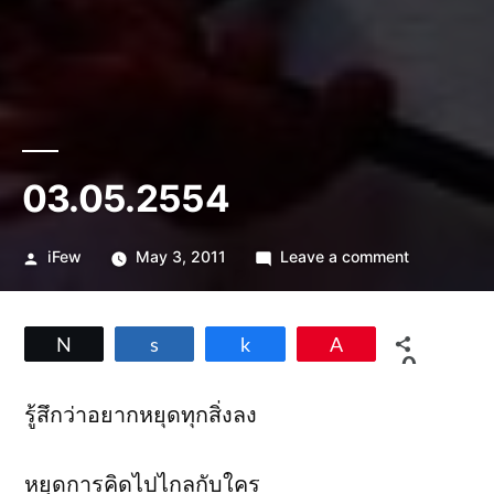
03.05.2554
Posted
on
iFew
May 3, 2011
Leave a comment
by
03.05.255
Tweet
Share
Share
Pin
0
SHARES
รู้สึกว่าอยากหยุดทุกสิ่งลง
หยุดการคิดไปไกลกับใคร