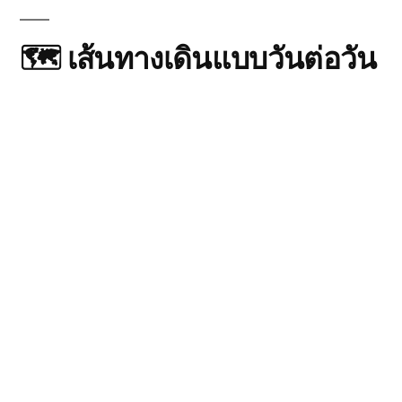
🗺️ เส้นทางเดินแบบวันต่อวัน
(10 วัน)
วันที่ 1: กาฐมาณฑุ → โปขรา
(822m)
เดินทางจากกาฐมาณฑุไปโปขราโดยรถ (~7
ชม.) หรือเครื่องบินเล็ก (~25 นาที) ระหว่างทาง
จะเห็นนาขั้นบันได หุบเขา และแม่น้ำสลับกันไป
ถึงโปขราแล้วเดินเล่นริมทะเลสาบ Phewa พัก
ผ่อนเตรียมตัวให้พร้อมก่อนเริ่มเทรค ใครอยาก
ซื้อเสบียงหรืออุปกรณ์เพิ่ม ย่าน Lakeside มีครบ