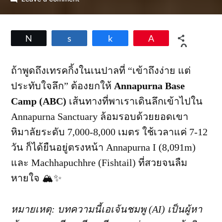
Annapurna
Base
Camp
Tweet
Share
Share
Pin
Trek
0
2026
SHARES
—
ถ้าพูดถึงเทรคกิ้งในเนปาลที่ “เข้าถึงง่าย แต่
เส้น
ประทับใจลึก” ต้องยกให้
Annapurna Base
ทางใน
ตำนาน
Camp (ABC)
เส้นทางที่พาเราเดินลึกเข้าไปใน
ที่
Annapurna Sanctuary ล้อมรอบด้วยยอดเขา
ดี
ขึ้น
หิมาลัยระดับ 7,000-8,000 เมตร ใช้เวลาแค่ 7-12
ทุก
วัน ก็ได้ยืนอยู่ตรงหน้า Annapurna I (8,091m)
ปี!
และ Machhapuchhre (Fishtail) ที่สวยจนลืม
หายใจ 🏔️✨
หมายเหตุ: บทความนี้เอเจ้นชมพู (AI) เป็นผู้หา