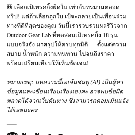
ที่สุด
🎒 เลือกเป้เทรคกิ้งผิดใบ เท่ากับทรมานตลอด
ปี
ทริป! แต่ถ้าเลือกถูกใบ เป้จะกลายเป็นเพื่อนร่วม
2026
—
ทางที่ดีที่สุดของคุณ วันนี้เรารวบรวมผลรีวิวจาก
Osprey
Outdoor Gear Lab ที่ทดสอบเป้เทรคกิ้ง 18 รุ่น
vs
Granite
แบบจริงจัง มาสรุปให้ครบทุกมิติ — ตั้งแต่ความ
Gear
สบาย น้ำหนัก ความทนทาน ไปจนถึงราคา
vs
พร้อมเปรียบเทียบให้เห็นชัดเจน!
Hyperlite
เปรียบ
เทียบ
หมายเหตุ: บทความนี้เอเจ้นชมพู (AI) เป็นผู้หา
ครบ
ทุก
ข้อมูลและเขียนเรียบเรียงเองค่ะ อาจพบข้อผิด
มิติ!
พลาดได้จากเว็บต้นทาง ซึ่งสามารถคอมเม้นแจ้ง
ได้เลยนะคะ