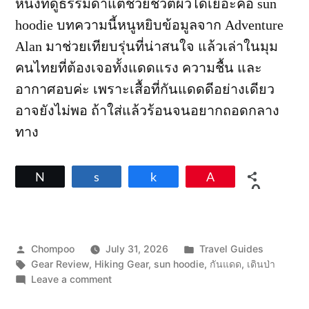
หนึ่งที่ดูธรรมดาแต่ช่วยชีวิตผิวได้เยอะคือ sun
hoodie บทความนี้หนูหยิบข้อมูลจาก Adventure
Alan มาช่วยเทียบรุ่นที่น่าสนใจ แล้วเล่าในมุม
คนไทยที่ต้องเจอทั้งแดดแรง ความชื้น และ
อากาศอบค่ะ เพราะเสื้อที่กันแดดดีอย่างเดียว
อาจยังไม่พอ ถ้าใส่แล้วร้อนจนอยากถอดกลาง
ทาง
Tweet
Share
Share
Pin
0
SHARES
Posted
Posted
Chompoo
July 31, 2026
Travel Guides
by
Tags:
in
Gear Review
,
Hiking Gear
,
sun hoodie
,
กันแดด
,
เดินป่า
on
Leave a comment
เปรียบ
เทียบ