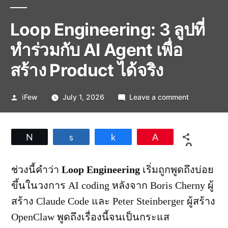
Loop Engineering: 3 ลูปที่
ทำร่วมกับ AI Agent เพื่อ
สร้าง Product ได้จริง
Posted
on
iFew
July 1, 2026
Leave a comment
by
Loop
Engineering
3
Tweet
Share
Share
Pin
ลูป
0
ที่
SHARES
ทำ
ช่วงนี้คำว่า
Loop Engineering
เริ่มถูกพูดถึงบ่อย
ร่วม
ขึ้นในวงการ AI coding หลังจาก Boris Cherny ผู้
กับ
AI
สร้าง Claude Code และ Peter Steinberger ผู้สร้าง
Agent
OpenClaw พูดถึงเรื่องนี้จนเป็นกระแส
เพื่อ