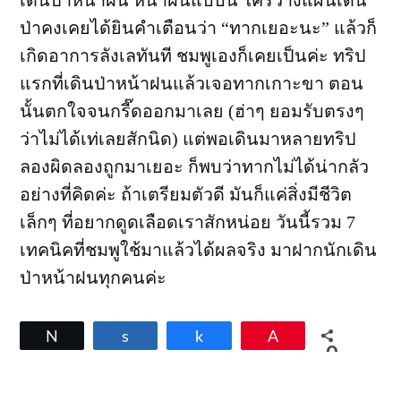
เดินป่าหน้าฝน หน้าฝนแบบนี้ ใครวางแผนเดิน
ป่าคงเคยได้ยินคำเตือนว่า “ทากเยอะนะ” แล้วก็
เกิดอาการลังเลทันที ชมพูเองก็เคยเป็นค่ะ ทริป
แรกที่เดินป่าหน้าฝนแล้วเจอทากเกาะขา ตอน
นั้นตกใจจนกรี๊ดออกมาเลย (ฮ่าๆ ยอมรับตรงๆ
ว่าไม่ได้เท่เลยสักนิด) แต่พอเดินมาหลายทริป
ลองผิดลองถูกมาเยอะ ก็พบว่าทากไม่ได้น่ากลัว
อย่างที่คิดค่ะ ถ้าเตรียมตัวดี มันก็แค่สิ่งมีชีวิต
เล็กๆ ที่อยากดูดเลือดเราสักหน่อย วันนี้รวม 7
เทคนิคที่ชมพูใช้มาแล้วได้ผลจริง มาฝากนักเดิน
ป่าหน้าฝนทุกคนค่ะ
Tweet
Share
Share
Pin
0
SHARES