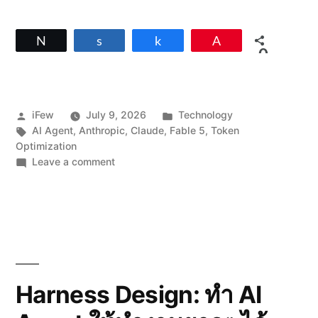
Tweet
Share
Share
Pin
0
SHARES
Posted
Posted
iFew
July 9, 2026
Technology
by
Tags:
in
AI Agent
,
Anthropic
,
Claude
,
Fable 5
,
Token
Optimization
on
Leave a comment
วิธี
ใช้
Fable
5
แบบ
ประหยัด
Token
Harness Design: ทำ AI