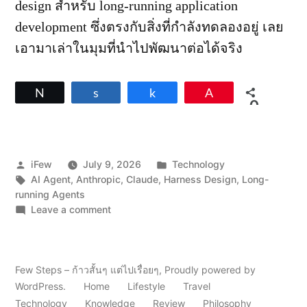
design สำหรับ long-running application
development ซึ่งตรงกับสิ่งที่กำลังทดลองอยู่ เลย
เอามาเล่าในมุมที่นำไปพัฒนาต่อได้จริง
Tweet
Share
Share
Pin
0
SHARES
Posted
Posted
iFew
July 9, 2026
Technology
by
Tags:
in
AI Agent
,
Anthropic
,
Claude
,
Harness Design
,
Long-
running Agents
on
Leave a comment
Harness
Design:
ทำ
AI
Few Steps – ก้าวสั้นๆ แต่ไปเรื่อยๆ
,
Proudly powered by
Agent
WordPress.
Home
Lifestyle
Travel
ให้
Technology
Knowledge
Review
Philosophy