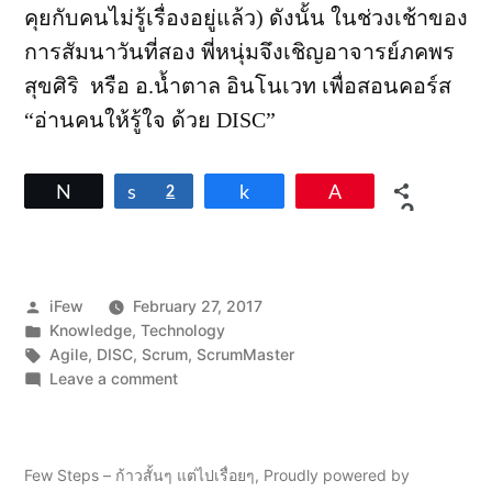
คุยกับคนไม่รู้เรื่องอยู่แล้ว) ดังนั้น ในช่วงเช้าของ
การสัมนาวันที่สอง พี่หนุ่มจึงเชิญอาจารย์ภคพร
สุขศิริ หรือ อ.น้ำตาล อินโนเวท เพื่อสอนคอร์ส
“อ่านคนให้รู้ใจ ด้วย DISC”
Tweet
Share
2
Share
Pin
2
SHARES
Posted
iFew
February 27, 2017
by
Posted
Knowledge
,
Technology
in
Tags:
Agile
,
DISC
,
Scrum
,
ScrumMaster
on
Leave a comment
ScrumMaster
in
Action
(Day
Few Steps – ก้าวสั้นๆ แต่ไปเรื่อยๆ
,
Proudly powered by