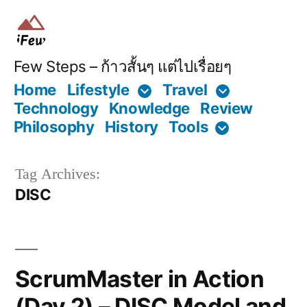
Skip
to
content
Few Steps – ก้าวสั้นๆ แต่ไปเรื่อยๆ
Home
Lifestyle
Travel
Technology
Knowledge
Review
Philosophy
History
Tools
Tag Archives:
DISC
ScrumMaster in Action
(Day 2) – DISC Model and