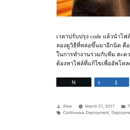
เวลาปรับปรุง code แล้วนำไฟล์ขึ
ลองดูวิธีที่หล่อขึ้นมาอีกนิด 
ในการทำงานร่วมกับทีม สะดวกใ
ต้องหาไฟล์ที่แก้ไขเพื่ออัพโห
Tweet
Share
1
Posted
P
iFew
March 21, 2017
by
Tags:
i
Continuous Deployment
,
Deploym