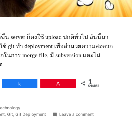
้น server ก็คงใช้ upload ปกติทั่วไป อันนี้มา
คือใช้ git ทำ deployment เพื่ออำนวยความสะดวก
นการ merge file, มี subversion และไม่
ลด
1
Share
Pin
SHARES
osted
Technology
n
on
ent
,
Git
,
Git Deployment
Leave a comment
How
To