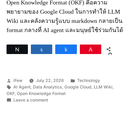
Open Knowledge Format (OKF) คือความ
พยายามของ Google Cloud ในการทำให้ LLM
Wiki และคลังความรู้แบบ markdown กลายเป็น
format กลางที่ AI agent และมนุษย์ใช้ร่วมกันได้
Tweet
Share
Share
Pin
0
SHARES
Posted
Posted
iFew
July 22, 2026
Technology
by
Tags:
in
AI Agent
,
Data Analytics
,
Google Cloud
,
LLM Wiki
,
OKF
,
Open Knowledge Format
on
Leave a comment
Open
Knowledge
Format
ฟอร์แมต
กลาง