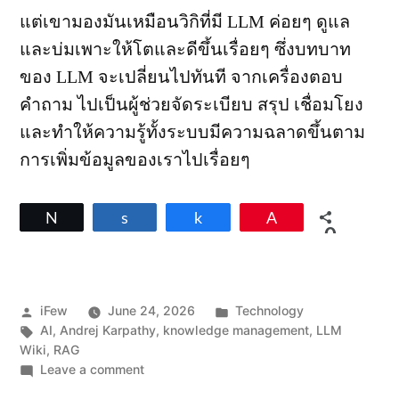
แต่เขามองมันเหมือนวิกิที่มี LLM ค่อยๆ ดูแล
และบ่มเพาะให้โตและดีขึ้นเรื่อยๆ ซึ่งบทบาท
ของ LLM จะเปลี่ยนไปทันที จากเครื่องตอบ
คำถาม ไปเป็นผู้ช่วยจัดระเบียบ สรุป เชื่อมโยง
และทำให้ความรู้ทั้งระบบมีความฉลาดขึ้นตาม
การเพิ่มข้อมูลของเราไปเรื่อยๆ
Tweet
Share
Share
Pin
0
SHARES
Posted
Posted
iFew
June 24, 2026
Technology
by
Tags:
in
AI
,
Andrej Karpathy
,
knowledge management
,
LLM
Wiki
,
RAG
on
Leave a comment
LLM